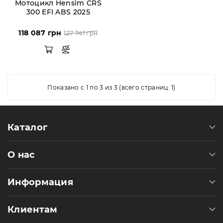
Пн-
Мотоцикл Hensim CRS
300 EFI ABS 2025
Пт
09:00
-
118 087 грн
127 741 грн
19:00
Сб
10:00
-
19:00
Показано с 1 по 3 из 3 (всего страниц: 1)
Вс
-
выходной
Каталог
О нас
Информация
Клиентам