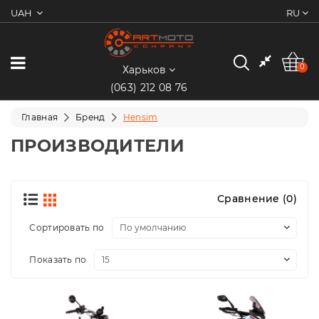
UAH
RU
0
Категории
0
Харьков
(063) 212 08 76
Мотоциклы
Главная
Бренд
Hensim
Квадроциклы
ПРОИЗВОДИТЕЛИ
Скутеры/
Мопеды
Сравнение (0)
Электротранспорт
Сортировать по
Показать по
Экипировка
Запчасти