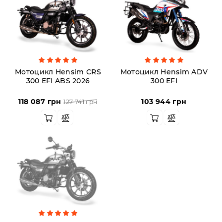
Аксессуары
Акции
Мотоцикл Hensim CRS
Мотоцикл Hensim ADV
300 EFI ABS 2026
300 EFI
Харьков
118 087 грн
103 944 грн
127 741 грн
(063)
212
08
76
artmoto.info@gmail.com
Режим
работы: