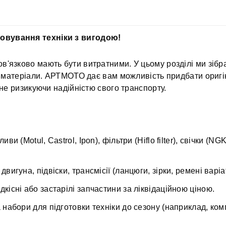
овування техніки з вигодою!
'язково мають бути витратними. У цьому розділі ми зібра
ні матеріали. АРТМОТО дає вам можливість придбати оригі
 не ризикуючи надійністю свого транспорту.
иви (Motul, Castrol, Ipon), фільтри (Hiflo filter), свічки (NG
 двигуна, підвіски, трансмісії (ланцюги, зірки, ремені варіа
кісні або застарілі запчастини за ліквідаційною ціною.
а набори для підготовки техніки до сезону (наприклад, ком