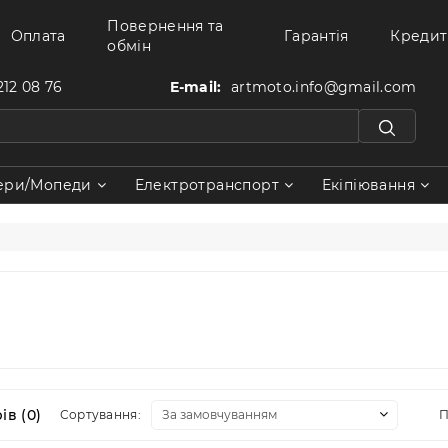
Повернення та
Оплата
Гарантія
Кредит
обмін
212 08 76
E-mail:
artmoto.info@gmail.com
ери/Мопеди
Електротранспорт
Екіпіювання
в (0)
Сортування:
П