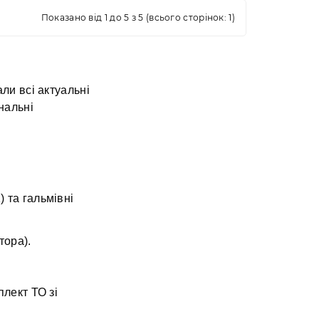
Показано від 1 до 5 з 5 (всього сторінок: 1)
ли всі актуальні
нальні
K) та гальмівні
тора).
плект ТО зі