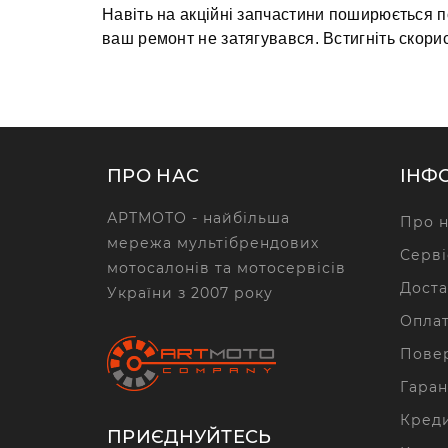
Навіть на акційні запчастини поширюється по
ваш ремонт не затягувався. Встигніть скори
ПРО НАС
ІНФ
АРТМОТО - найбільша
Про н
мережа мультібрендових
Серві
мотосалонів та мотосервісів
Доста
України з 2007 року
Опла
Повер
Гаран
Кред
ПРИЄДНУЙТЕСЬ