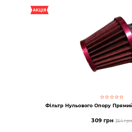
Фільтр Нульового Опору Прями
309 грн
354 гр