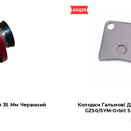
й 35 Мм Червоний
Колодки Гальмові Д
GZ50/SYM-Orbit 
н