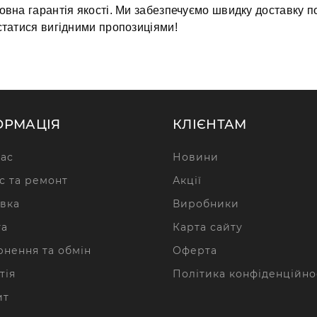
вна гарантія якості. Ми забезпечуємо швидку доставку по
статися вигідними пропозиціями!
ОРМАЦІЯ
КЛІЄНТАМ
ас
Новини
с та ремонт
Акції
вка
Виробники
та
Карта сайту
нення та обмін
Оферта
тія
Політика конфіденційно
ит