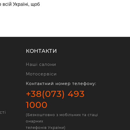
 всій Україні, щоб
КОНТАКТИ
Наші салони
Мотосервіси
Контактний номер телефону:
+38(073) 493
1000
сті
(Безкоштовно з мобільних та стаці
онарних
телефонів України)