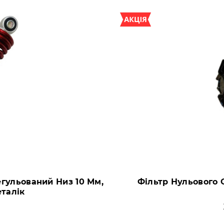
егульований Низ 10 Мм,
Фільтр Нульового 
талік
н