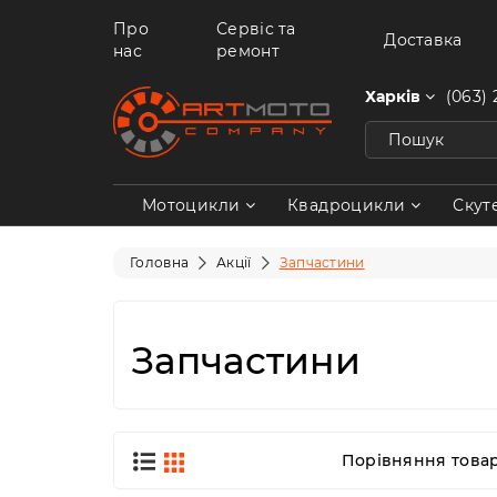
Про
Сервіс та
Доставка
нас
ремонт
Харків
(063) 
Мотоцикли
Квадроцикли
Скут
Головна
Акції
Запчастини
Запчастини
Порівняння товарі