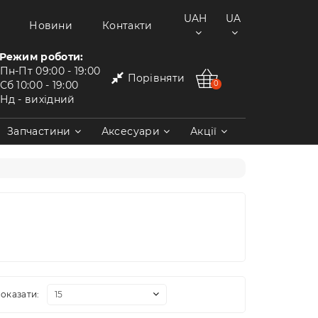
UAH
UA
Новини
Контакти
Режим роботи:
Пн-Пт
09:00 - 19:00
Порівняти
Сб
10:00 - 19:00
0
Нд
- вихідний
Запчастини
Аксесуари
Акції
оказати: