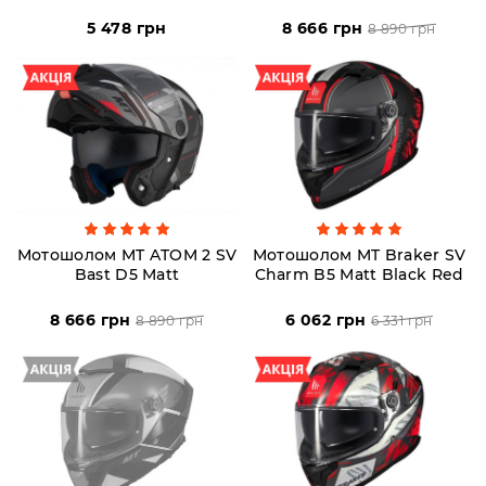
Пн-
Пт
5 478 грн
8 666 грн
8 890 грн
09:00
-
19:00
Сб
10:00
-
19:00
Нд
-
вихідний
Мотошолом MT ATOM 2 SV
Мотошолом MT Braker SV
Bast D5 Matt
Charm B5 Matt Black Red
8 666 грн
6 062 грн
8 890 грн
6 331 грн