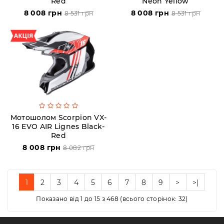
Red
Neon Yellow
8 008 грн
8 008 грн
8 531 грн
8 531 грн
Мотошолом Scorpion VX-
16 EVO AIR Lignes Black-
Red
8 008 грн
8 082 грн
1
2
3
4
5
6
7
8
9
>
>|
Показано від 1 до 15 з 468 (всього сторінок: 32)