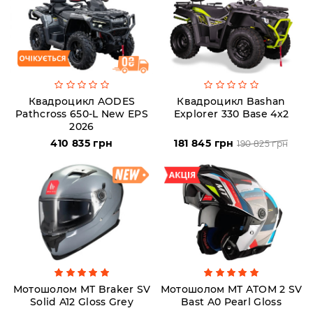
Аксесуари
Акції
Квадроцикл AODES
Квадроцикл Bashan
Pathcross 650-L New EPS
Explorer 330 Base 4х2
Харків
2026
410 835 грн
181 845 грн
190 825 грн
(063)
212
08
76
artmoto.info@gmail.com
Режим
Мотошолом MT Braker SV
Мотошолом MT ATOM 2 SV
Solid A12 Gloss Grey
Bast A0 Pearl Gloss
роботи: