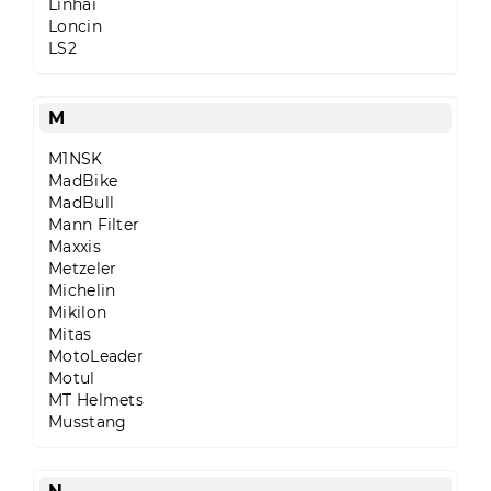
Linhai
Loncin
LS2
M
M1NSK
MadBike
MadBull
Mann Filter
Maxxis
Metzeler
Michelin
Mikilon
Mitas
MotoLeader
Motul
MT Helmets
Musstang