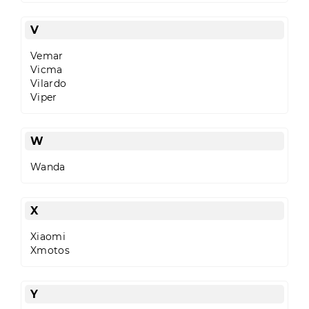
V
Vemar
Vicma
Vilardo
Viper
W
Wanda
X
Xiaomi
Xmotos
Y