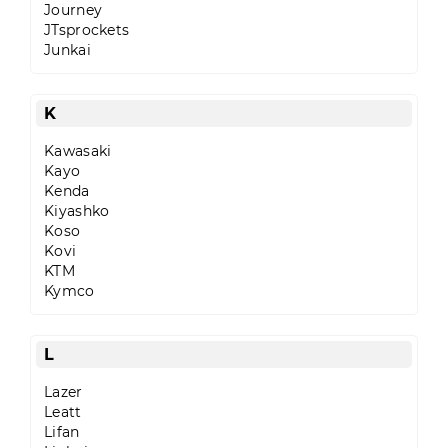
Journey
JTsprockets
Junkai
K
Kawasaki
Kayo
Kenda
Kiyashko
Koso
Kovi
KTM
Kymco
L
Lazer
Leatt
Lifan