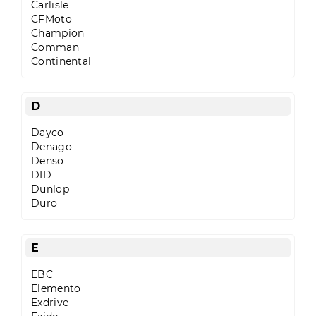
Пн-
Carlisle
Пт
CFMoto
09:00
Champion
-
Comman
19:00
Continental
Сб
10:00
-
D
19:00
Нд
Dayco
-
Denago
вихідний
Denso
DID
Dunlop
Duro
E
EBC
Elemento
Exdrive