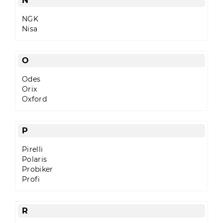
N
NGK
Nisa
O
Odes
Orix
Oxford
P
Pirelli
Polaris
Probiker
Profi
R