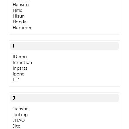
Hensim
Hiflo
Hisun
Honda
Hummer
I
IDemo
Inmotion
Inparts
Ipone
ITP
J
Jianshe
JinLing
JITAO
Jito