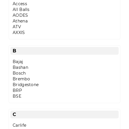
Access
Аксесуари
All Balls
AODES
Athena
Акції
ATV
AXXIS
B
Харків
Bajaj
Bashan
(063)
Bosch
212
Brembo
08
Bridgestone
76
BRP
BSE
artmoto.info@gmail.com
C
Режим
роботи:
Carlife