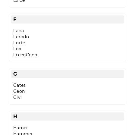
Exide
F
Fada
Ferodo
Forte
Fox
FreedConn
G
Gates
Geon
Givi
H
Hamer
Hammer