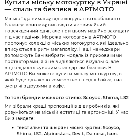
Купити міську мотокуртку в Україні
— стиль та безпека в АРТМОТО
Міська їзда вимагає від екіпірування особливого
балансу: воно має виглядати як звичайний
повсякденний одяг, але при цьому надійно захищати
під час падіння. Мережа мотосалонів
АРТМОТО
пропонує колекцію міських мотокурток, які ідеально
вписуються в ритм мегаполісу. Наші менеджери
допоможуть Вам вибрати модель із прихованими
протекторами, які не виділяються візуально, але
відповідають суворим стандартам безпеки. В
АРТМОТО Ви можете купити міську мотокуртку, в
якій буде однаково комфортно і в сідлі байка, і на
зустрічі з друзями в кафе.
Топові бренди міського стилю: Scoyco, Shima, LS2
Ми зібрали кращі пропозиції від виробників, які
розуміються на міській естетиці та ергономіці. У нас
Ви знайдете:
Текстильні та шкіряні міські куртки:
Scoyco,
Shima, LS2, Alpinestars, Revit, Dainese, Icon
.