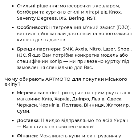
Стильні рішення:
мотосорочки з кевларом,
бомбери та куртки в стилі мілітарі від
Knox,
Seventy Degrees, IXS, Bering, RST
.
Особливості:
інтегрований м'який захист (D3O),
вентиляційні канали для спеки та вологозахисні
кишені для гаджетів.
Бренди-партнери:
SMK, Axxis, Nitro, Lazer, Shoei,
HJC
. Якщо Вам потрібна конкретна модель або
специфічний колір — ми привеземо куртку під
замовлення спеціально для Вас.
Чому обирають АРТМОТО для покупки міського
екіпу?
Мережа салонів:
Приходьте на примірку в наші
магазини:
Київ, Харків, Дніпро, Львів, Одеса,
Черкаси, Чернігів, Полтава, Вінниця, Житомир,
Суми
.
Доставка:
Швидко відправляємо по всій Україні
— Ваш стиль не повинен чекати!
Фінанси:
Можливість купити екіпірування у