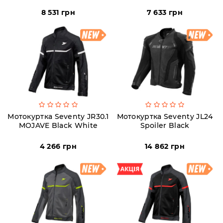
Пн-
Пт
8 531 грн
7 633 грн
09:00
-
19:00
Сб
10:00
-
19:00
Нд
-
вихідний
Мотокуртка Seventy JR30.1
Мотокуртка Seventy JL24
MOJAVE Black White
Spoiler Black
4 266 грн
14 862 грн