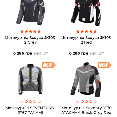
Аксесуари
Акції
Мотокуртка Scoyco JK103-
Мотокуртка Scoyco JK103-
2 Grey
2 Red
Харків
6 286 грн
6 286 грн
6 511 грн
6 511 грн
(063)
212
08
76
artmoto.info@gmail.com
Режим
Мотокуртка SEVENTY SD-
Мотокуртка Seventy JT70
JT67 TANAMI
ATACAMA Black Grey Red
роботи: