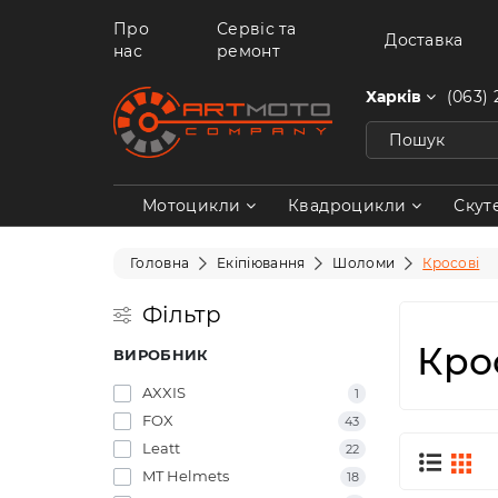
Про
Сервіс та
Доставка
нас
ремонт
Харків
(063) 
Мотоцикли
Квадроцикли
Скут
Головна
Екіпіювання
Шоломи
Кросові
Фільтр
Кро
ВИРОБНИК
AXXIS
1
FOX
43
Leatt
22
MT Helmets
18