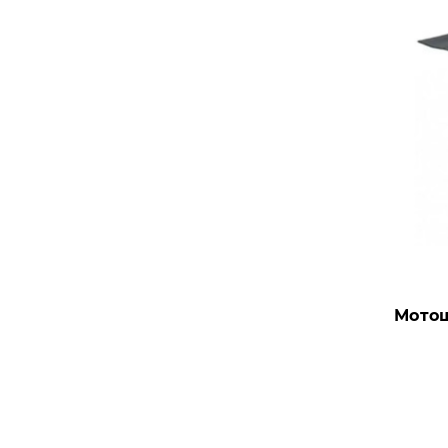
Мотош