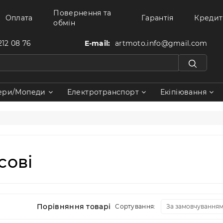
Повернення та
Оплата
Гарантія
Кредит
обмін
212 08 76
E-mail:
artmoto.info@gmail.com
ери/Мопеди
Електротранспорт
Екіпіювання
сові
Порівняння товарів (0)
Сортування: