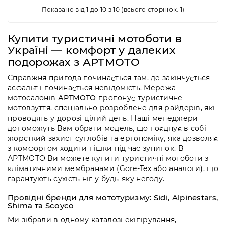
Показано від 1 до 10 з 10 (всього сторінок: 1)
Купити туристичні мотоботи в
Україні — комфорт у далеких
подорожах з АРТМОТО
Справжня пригода починається там,
де закінчується
асфальт і починається невідомість.
Мережа
мотосалонів
АРТМОТО
пропонує туристичне
мотовзуття,
спеціально розроблене для райдерів,
які
проводять у дорозі цілий день.
Наші менеджери
допоможуть Вам обрати модель,
що поєднує в собі
жорсткий захист суглобів та ергономіку,
яка дозволяє
з комфортом ходити пішки під час зупинок.
В
АРТМОТО Ви можете купити туристичні мотоботи з
кліматичними мембранами (Gore-Tex або аналоги),
що
гарантують сухість ніг у будь-яку негоду.
Провідні бренди для мототуризму: Sidi, Alpinestars,
Shima та Scoyco
Ми зібрали в одному каталозі екіпірування,