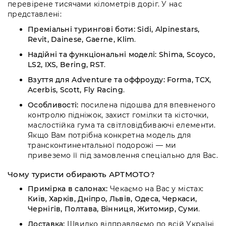
перевірене тисячами кілометрів доріг.
У нас
представлені:
Преміальні турингові боти:
Sidi, Alpinestars,
Revit, Dainese, Gaerne, Klim
.
Надійні та функціональні моделі:
Shima, Scoyco,
LS2, IXS, Bering, RST
.
Взуття для Adventure та оффроуду:
Forma, TCX,
Acerbis, Scott, Fly Racing
.
Особливості:
посилена підошва для впевненого
контролю підніжок,
захист гомілки та кісточки,
маслостійка гума та світловідбиваючі елементи.
Якщо Вам потрібна конкретна модель для
трансконтинентальної подорожі — ми
привеземо її під замовлення спеціально для Вас.
Чому туристи обирають АРТМОТО?
Примірка в салонах:
Чекаємо на Вас у містах:
Київ, Харків, Дніпро, Львів, Одеса, Черкаси,
Чернігів, Полтава, Вінниця, Житомир, Суми
.
Доставка:
Швидко відправляємо по всій Україні