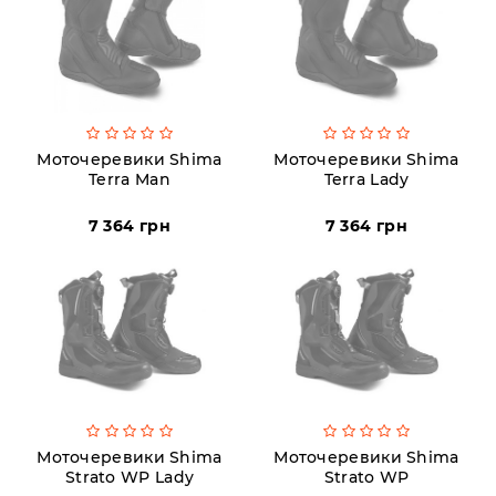
Аксесуари
Акції
Моточеревики Shima
Моточеревики Shima
Terra Man
Terra Lady
Харків
7 364 грн
7 364 грн
(063)
212
08
76
artmoto.info@gmail.com
Режим
Моточеревики Shima
Моточеревики Shima
Strato WP Lady
Strato WP
роботи: