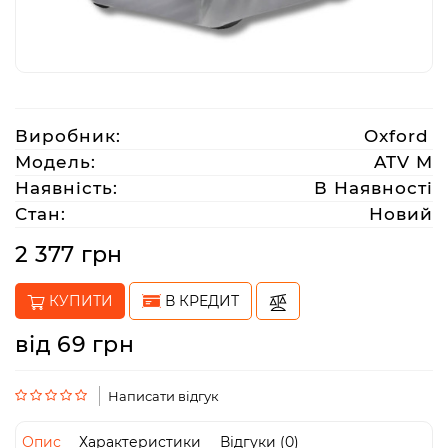
Аксесуари
Акції
Виробник:
Oxford
Модель:
ATV M
Харків
Наявність:
В Наявності
Стан:
Новий
(063)
2 377 грн
212
08
КУПИТИ
В КРЕДИТ
76
від 69 грн
artmoto.info@gmail.com
Написати відгук
Режим
роботи:
Опис
Характеристики
Відгуки (0)