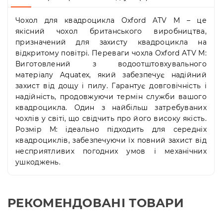
Пн-
Пт
Чохол для квадроцикла Oxford ATV M – це
09:00
якісний чохол британського виробництва,
-
19:00
призначений для захисту квадроцикла на
Сб
відкритому повітрі. Переваги чохла Oxford ATV M:
10:00
Виготовлений з водоотштовхувального
-
матеріалу Aquatex, який забезпечує надійний
19:00
захист від дощу і пилу. Гарантує довговічність і
Нд
надійність, продовжуючи термін служби вашого
-
квадроцикла. Один з найбільш затребуваних
вихідний
чохлів у світі, що свідчить про його високу якість.
Розмір M: ідеально підходить для середніх
квадроциклів, забезпечуючи їх повний захист від
несприятливих погодних умов і механічних
ушкоджень.
РЕКОМЕНДОВАНІ ТОВАРИ