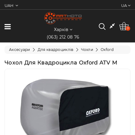
UAH
UA
0
Категорії
0
Харків
(063) 212 08 76
Мотоцикли
Аксесуари
Для квадроциклів
Чохли
Oxford
Квадроцикли
Чохол Для Квадроцикла Oxford ATV M
Скутери/
Мопеди
Електротранспорт
Екіпіювання
Запчастини