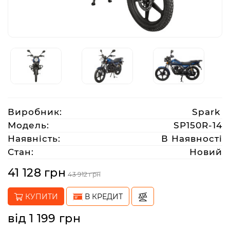
Аксесуари
Акції
Харків
Виробник:
Spark
(063)
Модель:
SP150R-14
212
Наявність:
В Наявності
08
Стан:
Новий
76
41 128 грн
43 912 грн
artmoto.info@gmail.com
КУПИТИ
В КРЕДИТ
Режим
від 1 199 грн
роботи: