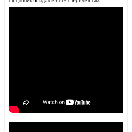
щоденних поїздок містом і передмістям.