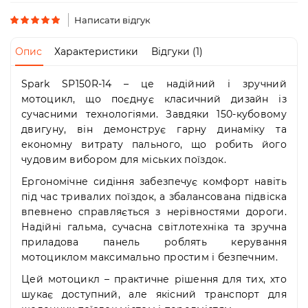
Пн-
Пт
Написати відгук
09:00
-
Опис
Характеристики
Відгуки (1)
19:00
Сб
Spark SP150R-14 – це надійний і зручний
10:00
-
мотоцикл, що поєднує класичний дизайн із
19:00
сучасними технологіями. Завдяки 150-кубовому
Нд
двигуну, він демонструє гарну динаміку та
-
економну витрату пального, що робить його
вихідний
чудовим вибором для міських поїздок.
Ергономічне сидіння забезпечує комфорт навіть
під час тривалих поїздок, а збалансована підвіска
впевнено справляється з нерівностями дороги.
Надійні гальма, сучасна світлотехніка та зручна
приладова панель роблять керування
мотоциклом максимально простим і безпечним.
Цей мотоцикл – практичне рішення для тих, хто
шукає доступний, але якісний транспорт для