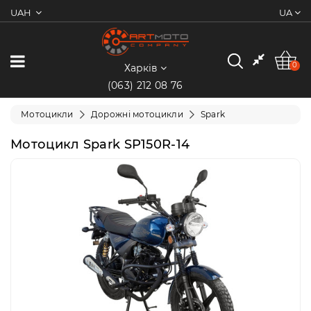
UAH
UA
0
Категорії
0
Харків
(063) 212 08 76
Мотоцикли
Мотоцикли
Дорожні мотоцикли
Spark
Квадроцикли
Мотоцикл Spark SP150R-14
Скутери/
Мопеди
Електротранспорт
Екіпіювання
Запчастини