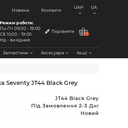
UAH
UA
Новини
Контакти
Режим роботи:
Пн-Пт
09:00 - 19:00
Порівняти
Сб
10:00 - 19:00
0
Нд
- вихідний
Запчастини
Аксесуари
Акції
а Seventy JT44 Black Grey
JT44 Black Grey
Під Замовлення 2-3 Дні
Новий