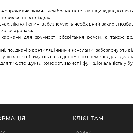
непроникна знімна мембрана та тепла підкладка дозволя
ощових осінніх поїздок.
чах, ліктях і спині забезпечують необхідний захист, позб
 моточерепаха.
кармани для зручності зберігання речей, а також в
.
ині, поєднані з вентиляційними каналами, забезпечують ві
улювання об'єму пояса за допомогою ременів для ідеаль
для тих, хто шукає комфорт, захист і функціональність у буд
ОРМАЦІЯ
КЛІЄНТАМ
ас
Новини