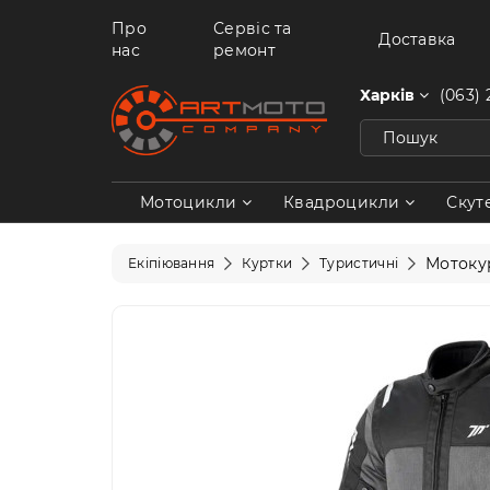
Про
Сервіс та
Доставка
нас
ремонт
Харків
(063) 
Мотоцикли
Квадроцикли
Скут
Мотокур
Екіпіювання
Куртки
Туристичні