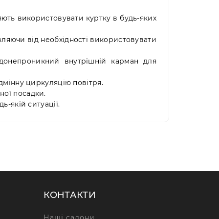
ють використовувати куртку в будь-яких
авляючи від необхідності використовувати
одонепроникний внутрішній карман для
дмінну циркуляцію повітря.
ної посадки.
ь-якій ситуації.
КОНТАКТИ
Наші салони