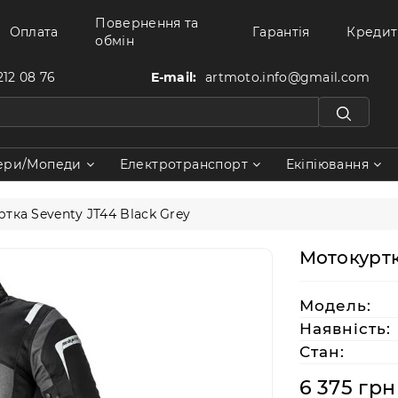
Повернення та
Оплата
Гарантія
Кредит
обмін
212 08 76
E-mail:
artmoto.info@gmail.com
ери/Мопеди
Електротранспорт
Екіпіювання
тка Seventy JT44 Black Grey
Мотокуртк
Модель:
Наявність:
Стан:
6 375 грн