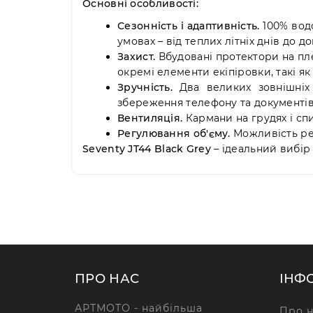
Основні особливості:
Сезонність і адаптивність.
100% водо
умовах – від теплих літніх днів до д
Захист.
Вбудовані протектори на пле
окремі елементи екіпіровки, такі як
Зручність.
Два великих зовнішніх 
збереження телефону та документів
Вентиляція.
Кармани на грудях і сп
Регулювання об'єму.
Можливість рег
Seventy JT44 Black Grey
– ідеальний вибір 
ПРО НАС
ІНФ
АРТМОТО - найбільша
Про н