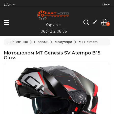
UAH
UA
0
Категорії
0
Харків
(063) 212 08 76
Мотоцикли
Екіпіювання
Шоломи
Модуляри
MT Helmets
Квадроцикли
Мотошолом MT Genesis SV Atempo B15
Gloss
Скутери/
Мопеди
Електротранспорт
Екіпіювання
Запчастини