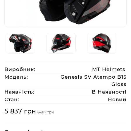
Аксесуари
Акції
Харків
Виробник:
MT Helmets
(063)
212
Модель:
Genesis SV Atempo B15
08
Gloss
76
Наявність:
В Наявності
Стан:
Новий
artmoto.info@gmail.com
5 837 грн
6 017 грн
Режим
роботи: