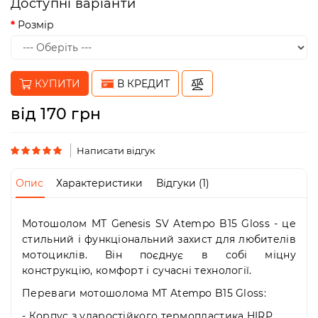
Доступні варіанти
Пн-
Пт
Розмір
09:00
-
19:00
Сб
КУПИТИ
В КРЕДИТ
10:00
-
від 170 грн
19:00
Нд
-
Написати відгук
вихідний
Опис
Характеристики
Відгуки (1)
Мотошолом MT Genesis SV Atempo B15 Gloss - це
стильний і функціональний захист для любителів
мотоциклів. Він поєднує в собі міцну
конструкцію, комфорт і сучасні технології.
Переваги мотошолома MT Atempo B15 Gloss:
- Корпус з ударостійкого термопластика HIRP.