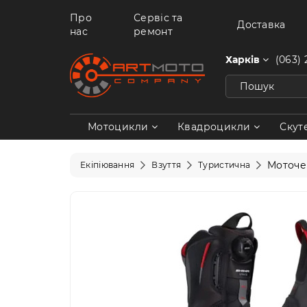
Про
Сервіс та
Доставка
нас
ремонт
Харків
(063) 
Мотоцикли
Квадроцикли
Скут
Моточе
Екіпіювання
Взуття
Туристична