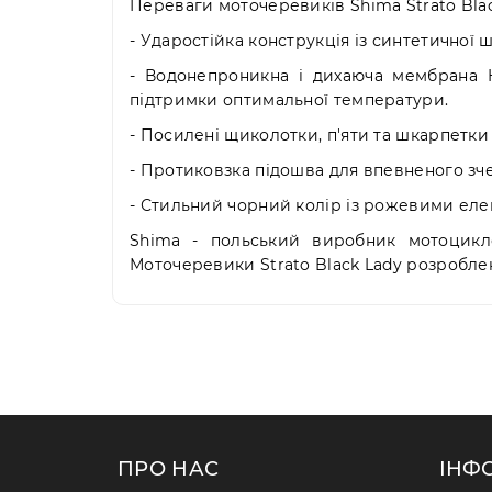
Переваги моточеревиків Shima Strato Blac
- Ударостійка конструкція із синтетичної 
- Водонепроникна і дихаюча мембрана H
підтримки оптимальної температури.
- Посилені щиколотки, п'яти та шкарпетки 
- Протиковзка підошва для впевненого зче
- Стильний чорний колір із рожевими еле
Shima - польський виробник мотоцикле
Моточеревики Strato Black Lady розроблені
ПРО НАС
ІНФ