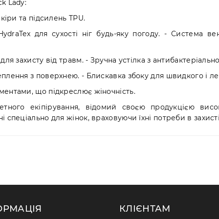
k Lady:
шкіри та підсилень TPU.
ydraTex для сухості ніг будь-яку погоду. - Система в
для захисту від травм. - Зручна устілка з антибактеріальн
плення з поверхнею. - Блискавка збоку для швидкого і ле
ментами, що підкреслює жіночність.
тного екіпірування, відомий своєю продукцією висок
 спеціально для жінок, враховуючи їхні потреби в захисті 
ОРМАЦІЯ
КЛІЄНТАМ