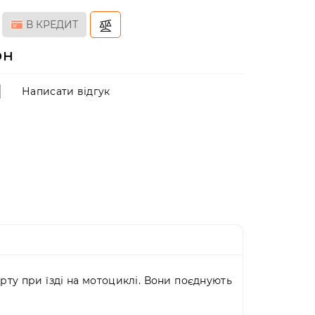
В КРЕДИТ
рн
Написати відгук
рту при їзді на мотоциклі. Вони поєднують