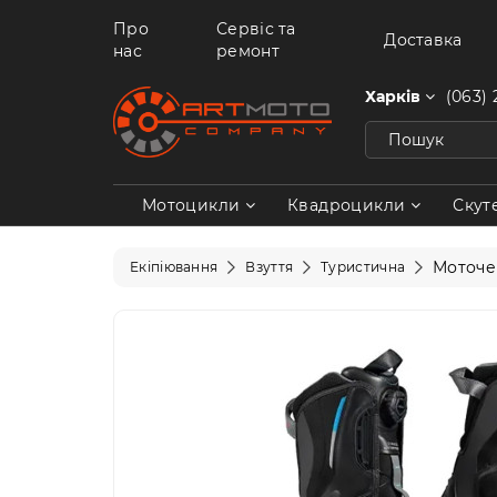
Про
Сервіс та
Доставка
нас
ремонт
Харків
(063) 
Мотоцикли
Квадроцикли
Скут
Моточе
Екіпіювання
Взуття
Туристична