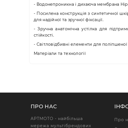
- Водонепроникна і дихаюча мембрана Hipo
- Посилена конструкція з синтетичної шкір
для надійної та зручної фіксації.
- Зручна анатомічна устілка для підтри
стійкості.
- Світловідбивні елементи для поліпшеної
Матеріали та технології
ПРО НАС
ІНФ
АРТМОТО - найбільша
Про н
мережа мультібрендових