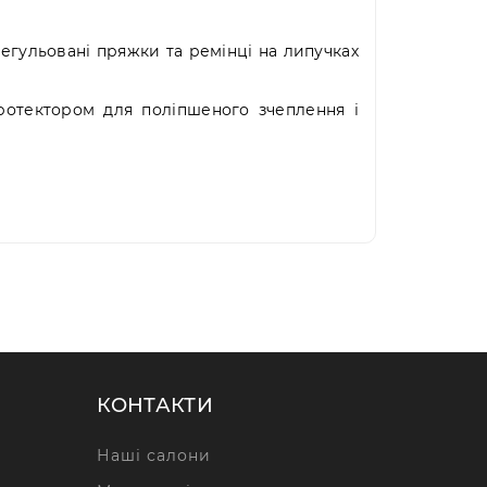
 Регульовані пряжки та ремінці на липучках
протектором для поліпшеного зчеплення і
КОНТАКТИ
Наші салони