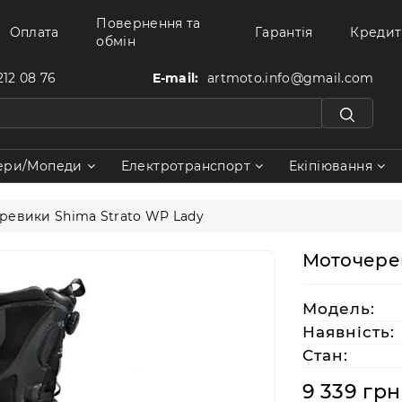
Повернення та
Оплата
Гарантія
Кредит
обмін
212 08 76
E-mail:
artmoto.info@gmail.com
ери/Мопеди
Електротранспорт
Екіпіювання
ревики Shima Strato WP Lady
Моточерев
Модель:
Наявність:
Стан:
9 339 грн