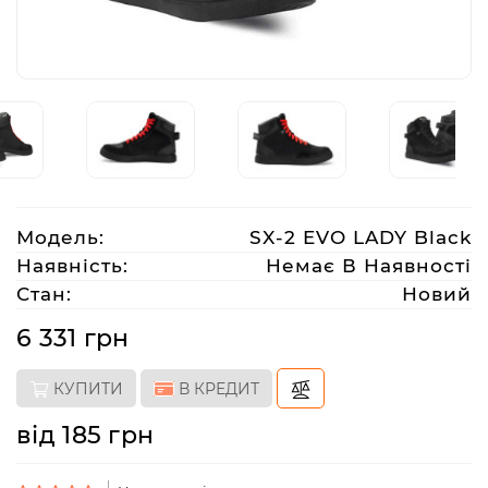
Аксесуари
Акції
Харків
Модель:
SX-2 EVO LADY Black
(063)
Наявність:
Немає В Наявності
212
Стан:
Новий
08
76
6 331 грн
КУПИТИ
В КРЕДИТ
artmoto.info@gmail.com
від 185 грн
Режим
роботи: