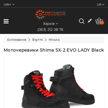
UAH
UA
0
Категорії
0
Харків
(063) 212 08 76
Мотоцикли
Екіпіювання
Взуття
Міська
Квадроцикли
Моточеревики Shima SX-2 EVO LADY Black
Скутери/
Мопеди
Електротранспорт
Екіпіювання
Запчастини