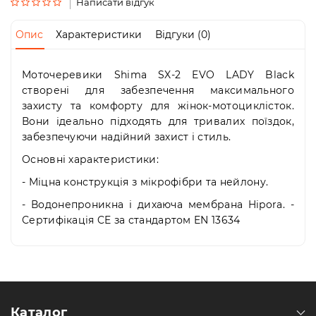
Пн-
Написати відгук
Пт
09:00
Опис
Характеристики
Відгуки (0)
-
19:00
Сб
Моточеревики Shima SX-2 EVO LADY Black
10:00
створені для забезпечення максимального
-
захисту та комфорту для жінок-мотоциклісток.
19:00
Вони ідеально підходять для тривалих поїздок,
Нд
забезпечуючи надійний захист і стиль.
-
вихідний
Основні характеристики:
- Міцна конструкція з мікрофібри та нейлону.
- Водонепроникна і дихаюча мембрана Hipora. -
Сертифікація CE за стандартом EN 13634
Каталог