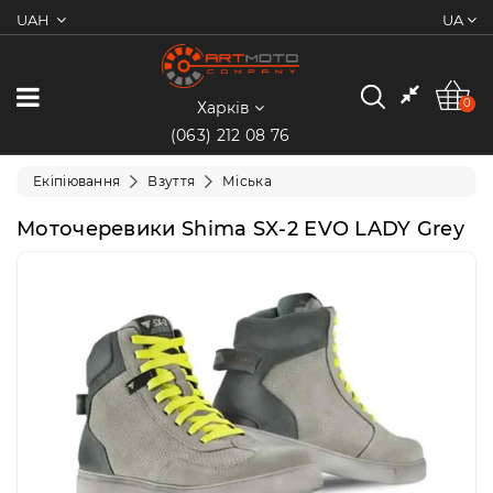
UAH
UA
0
Категорії
0
Харків
(063) 212 08 76
Мотоцикли
Екіпіювання
Взуття
Міська
Квадроцикли
Моточеревики Shima SX-2 EVO LADY Grey
Скутери/
Мопеди
Електротранспорт
Екіпіювання
Запчастини