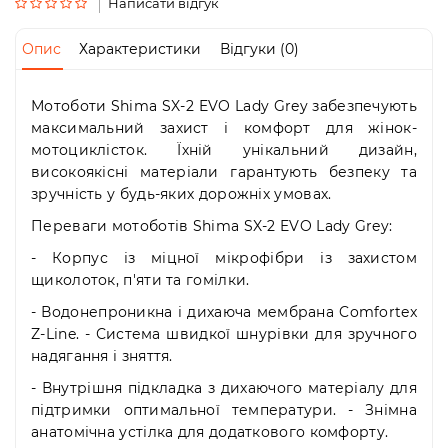
Пн-
Написати відгук
Пт
09:00
Опис
Характеристики
Відгуки (0)
-
19:00
Сб
Мотоботи Shima SX-2 EVO Lady Grey забезпечують
10:00
максимальний захист і комфорт для жінок-
-
мотоциклісток. Їхній унікальний дизайн,
19:00
високоякісні матеріали гарантують безпеку та
Нд
зручність у будь-яких дорожніх умовах.
-
вихідний
Переваги мотоботів Shima SX-2 EVO Lady Grey:
- Корпус із міцної мікрофібри із захистом
щиколоток, п'яти та гомілки.
- Водонепроникна і дихаюча мембрана Comfortex
Z-Line. - Система швидкої шнурівки для зручного
надягання і зняття.
- Внутрішня підкладка з дихаючого матеріалу для
підтримки оптимальної температури. - Знімна
анатомічна устілка для додаткового комфорту.