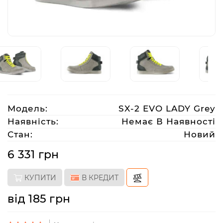
Аксесуари
Акції
Харків
Модель:
SX-2 EVO LADY Grey
(063)
Наявність:
Немає В Наявності
212
Стан:
Новий
08
76
6 331 грн
КУПИТИ
В КРЕДИТ
artmoto.info@gmail.com
від 185 грн
Режим
роботи: