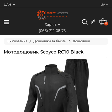
UAH
UA
0
Категорії
0
Харків
(063) 212 08 76
Мотоцикли
Екіпіювання
Дощовики та бахіли
Дощовики
Квадроцикли
Мотодощовик Scoyco RC10 Black
Скутери/
Мопеди
Електротранспорт
Екіпіювання
Запчастини