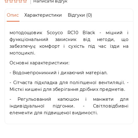
Пн-
Написати відгук
Пт
09:00
Опис
Характеристики
Відгуки (0)
-
19:00
Сб
мотодощовик Scoyco RC10 Black - міцний і
10:00
функціональний захисник від негоди, що
-
забезпечує комфорт і сухість під час їзди на
19:00
мотоциклі.
Нд
-
Основні характеристики:
вихідний
- Водонепроникний і дихаючий матеріал.
- Сітчаста підкладка для поліпшеної вентиляції. -
Місткі кишені для зберігання дрібних предметів.
- Регульований капюшон і манжети для
індивідуальної підгонки. - Світловідбивні
елементи для підвищеної видимості.