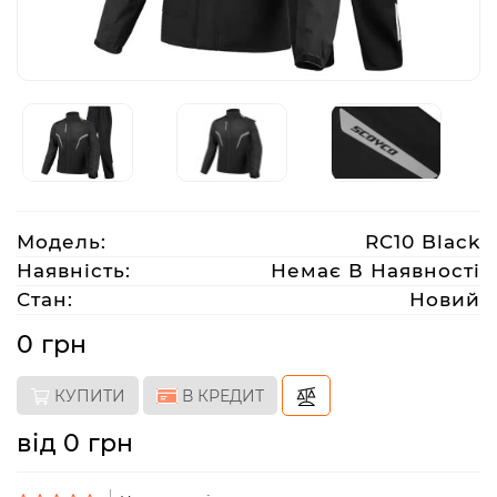
Аксесуари
Акції
Харків
Модель:
RC10 Black
(063)
Наявність:
Немає В Наявності
212
Стан:
Новий
08
76
0 грн
КУПИТИ
В КРЕДИТ
artmoto.info@gmail.com
від 0 грн
Режим
роботи: