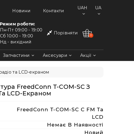
UAH
UA
Новини
Контакти
Режим роботи:
Пн-Пт
09:00 - 19:00
Порівняти
Сб
10:00 - 19:00
0
Нд
- вихідний
Запчастини
Аксесуари
Акції
радіо та LCD-екраном
тура FreedConn T-COM-SC З
Та LCD-Екраном
FreedConn T-COM-SC С FM Та
LCD
Немає В Наявності
Новий