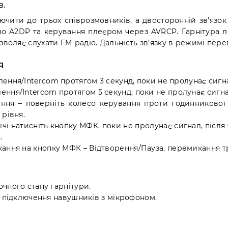
B.
ючити до трьох співрозмовників, а двосторонній зв’яз
по A2DP та керування плеєром через AVRCP. Гарнітура л
зволяє слухати FM-радіо. Дальність зв’язку в режимі пере
я
ення/Intercom протягом 3 секунд, поки не пролунає сигна
ення/Intercom протягом 5 секунд, поки не пролунає сигнал
ення – поверніть колесо керування проти годинникової
рівня.
двічі натисніть кнопку МФК, поки не пролунає сигнал, післ
.
скання на кнопку МФК – Відтворення/Пауза, перемикання т
чного стану гарнітури.
а підключення навушників з мікрофоном.