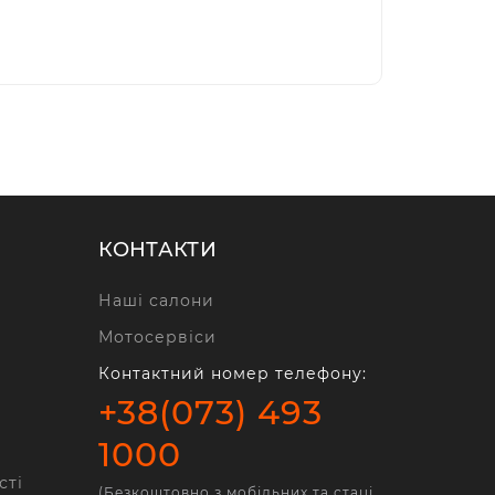
КОНТАКТИ
Наші салони
Мотосервіси
Контактний номер телефону:
+38(073) 493
1000
сті
(Безкоштовно з мобільних та стаці