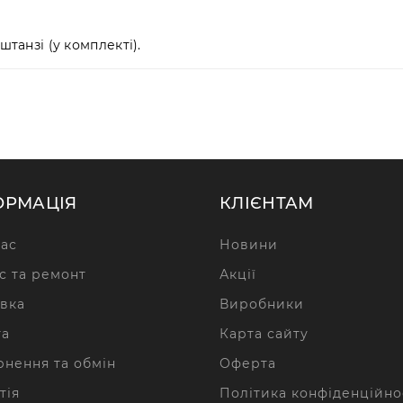
штанзі (у комплекті).
ОРМАЦІЯ
КЛІЄНТАМ
ас
Новини
с та ремонт
Акції
вка
Виробники
та
Карта сайту
нення та обмін
Оферта
тія
Політика конфіденційно