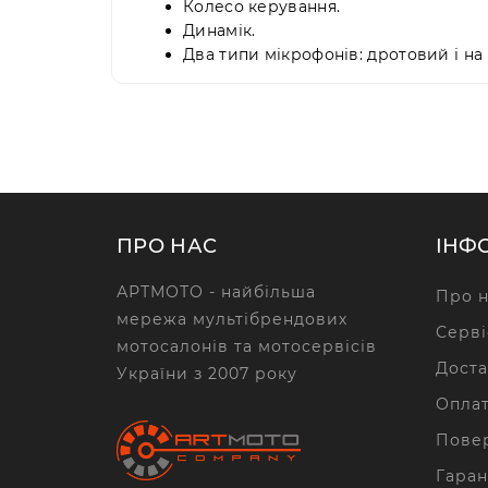
Колесо керування.
Динамік.
Два типи мікрофонів: дротовий і на 
ПРО НАС
ІНФ
АРТМОТО - найбільша
Про н
мережа мультібрендових
Серві
мотосалонів та мотосервісів
Доста
України з 2007 року
Опла
Повер
Гаран