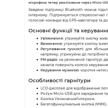
мікрофона тепер реалізоване через Micro-US
Завдяки підтримці Bluetooth можна підкл
інтеркому. Підтримуються стереосигнал 
голосові команди від GPS-навігатора та до
Основні функції та керуванн
Увімкнення
: утримуйте кнопку живл
Вимкнення
: утримуйте кнопку живл
Регулювання гучності
: для збільш
напрямку, утримуючи до потрібного 
FM-радіо
: на увімкненій гарнітурі 
каналів поверніть колесо керування
Керування музикою
: коротке нати
Особливості гарнітури
LCD-дисплей для відображення пото
Роз’єм Micro-USB для заряджання т
Кнопка Увімкнення/Інтерком.
Багатофункціональна кнопка (МФК).