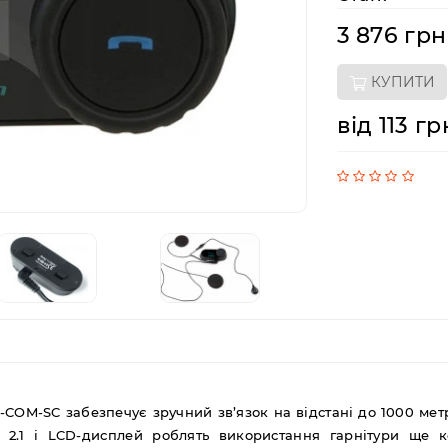
3 876 грн
КУПИТИ
від 113 гр
COM-SC забезпечує зручний зв’язок на відстані до 1000 мет
h 2.1 і LCD-дисплей роблять використання гарнітури ще 