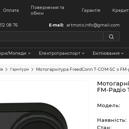
Повернення та
Оплата
Гарантія
Кредит
обмін
212 08 76
E-mail:
artmoto.info@gmail.com
ери/Мопеди
Електротранспорт
Екіпіювання
Мотогарнітура FreedConn T-COM-SC з FM-
ів
Гарнітури
Мотогарні
FM-Радіо 
Модель:
Наявність:
Стан: