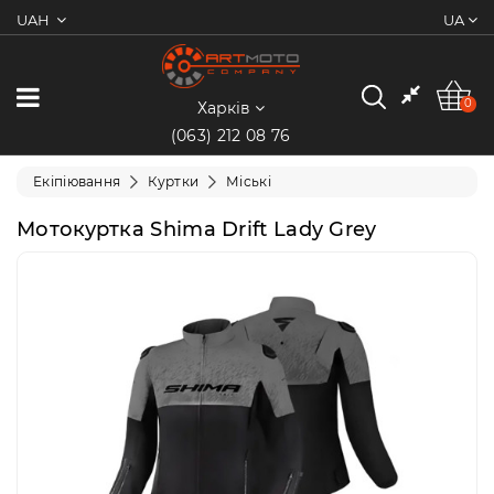
UAH
UA
0
Категорії
0
Харків
(063) 212 08 76
Мотоцикли
Екіпіювання
Куртки
Міські
Квадроцикли
Мотокуртка Shima Drift Lady Grey
Скутери/
Мопеди
Електротранспорт
Екіпіювання
Запчастини