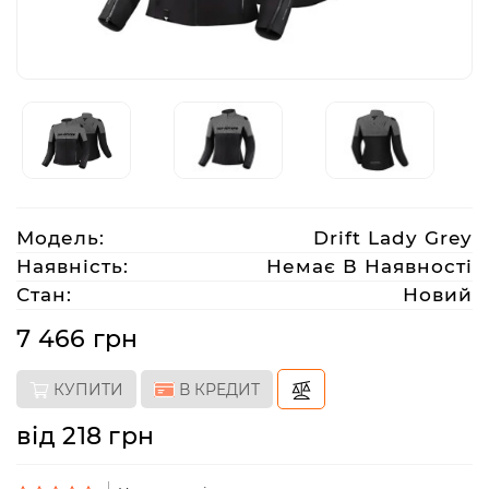
Аксесуари
Акції
Харків
Модель:
Drift Lady Grey
(063)
Наявність:
Немає В Наявності
212
Стан:
Новий
08
76
7 466 грн
КУПИТИ
В КРЕДИТ
artmoto.info@gmail.com
від 218 грн
Режим
роботи: