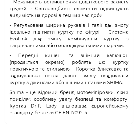
- Можливість встановлення додаткового захисту
грудей. - Світловідбивні елементи підвищують
видимість на дорозі в темний час доби.
- Регульована ширина рукавів і талії дає змогу
ідеально підігнати куртку по фігурі. - Система
EvoLink дає змогу комбінувати куртку з
нагрівальними або охолоджувальними шарами.
- Передні кишені та знімний капюшон
(продається окремо) роблять цю куртку
практичною та стильною. - Коротка блискавка та
з'єднувальна петля дають змогу поєднувати
куртку з джинсами або іншими штанами SHIMA.
Shima - це відомий бренд мотоекіпіровки, який
приділяє особливу увагу безпеці та комфорту.
Куртка Drift Lady відповідає європейському
стандарту безпеки CE EN 17092-4