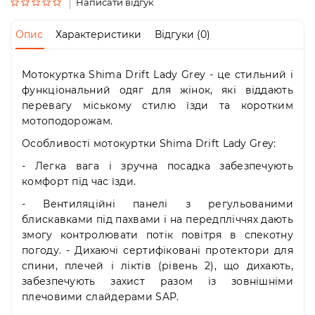
Пн-
Написати відгук
Пт
09:00
Опис
Характеристики
Відгуки (0)
-
19:00
Сб
Мотокуртка Shima Drift Lady Grey - це стильний і
10:00
функціональний одяг для жінок, які віддають
-
перевагу міському стилю їзди та коротким
19:00
мотоподорожам.
Нд
-
Особливості мотокуртки Shima Drift Lady Grey:
вихідний
- Легка вага і зручна посадка забезпечують
комфорт під час їзди.
- Вентиляційні панелі з регульованими
блискавками під пахвами і на передпліччях дають
змогу контролювати потік повітря в спекотну
погоду. - Дихаючі сертифіковані протектори для
спини, плечей і ліктів (рівень 2), що дихають,
забезпечують захист разом із зовнішніми
плечовими слайдерами SAP.