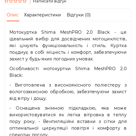
Пн-
Написати відгук
Пт
09:00
Опис
Характеристики
Відгуки (0)
-
19:00
Сб
Мотокуртка Shima MeshPRO 2.0 Black - це
10:00
ідеальний вибір для досвідчених мотоциклістів,
-
які цінують функціональність і стиль. Куртка
19:00
поєднує в собі міцність і комфорт, забезпечуючи
Нд
захист у будь-яких погодних умовах.
-
вихідний
Особливості мотокуртки Shima MeshPRO 2.0
Black:
- Виготовлена з високоякісного поліестеру з
вологозахисною обробкою, забезпечуючи захист
від вітру і дощу.
- Оснащена знімною підкладкою, яка може
використовуватися як легка вітровка в теплу
пору року. - Вентиляційні вставки з сітки для
оптимальної циркуляції повітря і комфорту в
спекотну погоду.