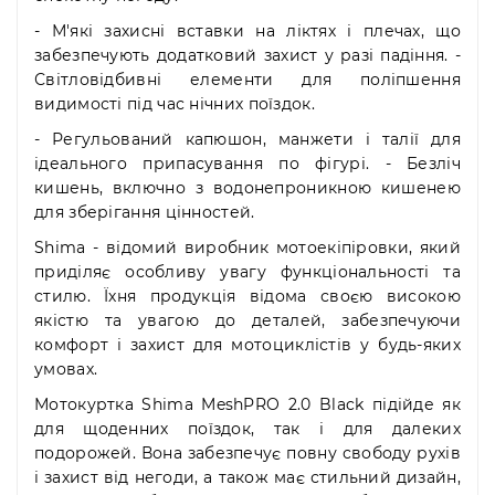
- М'які захисні вставки на ліктях і плечах, що
забезпечують додатковий захист у разі падіння. -
Світловідбивні елементи для поліпшення
видимості під час нічних поїздок.
- Регульований капюшон, манжети і талії для
ідеального припасування по фігурі. - Безліч
кишень, включно з водонепроникною кишенею
для зберігання цінностей.
Shima - відомий виробник мотоекіпіровки, який
приділяє особливу увагу функціональності та
стилю. Їхня продукція відома своєю високою
якістю та увагою до деталей, забезпечуючи
комфорт і захист для мотоциклістів у будь-яких
умовах.
Мотокуртка Shima MeshPRO 2.0 Black підійде як
для щоденних поїздок, так і для далеких
подорожей. Вона забезпечує повну свободу рухів
і захист від негоди, а також має стильний дизайн,