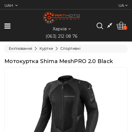
UAH
UA
0
Категорії
0
Харків
(063) 212 08 76
Мотоцикли
Екіпіювання
Куртки
Спортивні
Квадроцикли
Мотокуртка Shima MeshPRO 2.0 Black
Скутери/
Мопеди
Електротранспорт
Екіпіювання
Запчастини