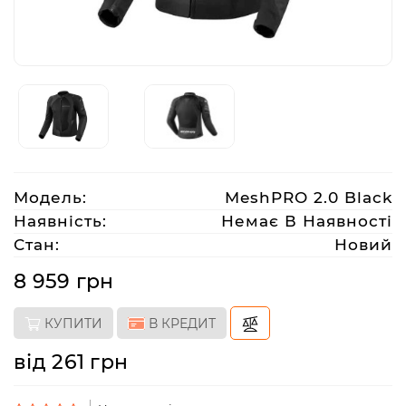
Аксесуари
Акції
Харків
Модель:
MeshPRO 2.0 Black
(063)
Наявність:
Немає В Наявності
212
Стан:
Новий
08
76
8 959 грн
КУПИТИ
В КРЕДИТ
artmoto.info@gmail.com
від 261 грн
Режим
роботи: