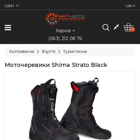
UAH
UA
0
Категорії
0
Харків
(063) 212 08 76
Мотоцикли
Екіпіювання
Взуття
Туристична
Квадроцикли
Моточеревики Shima Strato Black
Скутери/
Мопеди
Електротранспорт
Екіпіювання
Запчастини