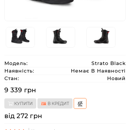
Аксесуари
Акції
Харків
Модель:
Strato Black
(063)
Наявність:
Немає В Наявності
212
Стан:
Новий
08
76
9 339 грн
КУПИТИ
В КРЕДИТ
artmoto.info@gmail.com
від 272 грн
Режим
роботи: