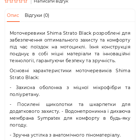
Пн-
Написати відгук
Пт
09:00
Опис
Відгуки (0)
-
19:00
Сб
Моточеревики Shima Strato Black розроблені для
10:00
забезпечення оптимального захисту та комфорту
-
під час поїздок на мотоциклі. Їхня конструкція
19:00
поєднує в собі міцні матеріали та інноваційні
Нд
технології, гарантуючи безпеку та зручність.
-
вихідний
Основні характеристики моточеревиків Shima
Strato Black:
- Захисна оболонка з міцної мікрофібри та
поліуретану.
- Посилені щиколотки та шкарпетки для
додаткового захисту. - Водонепроникна і дихаюча
мембрана Sympatex для комфорту в будь-яку
погоду.
- Зручна устілка з анатомічного піноматеріалу.