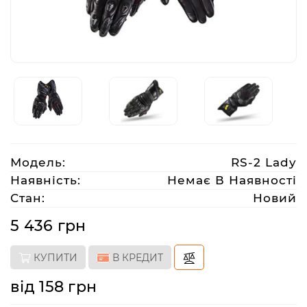
Аксесуари
Акції
Харків
Модель:
RS-2 Lady
(063)
212
Наявність:
Немає В Наявності
08
Стан:
Новий
76
5 436 грн
artmoto.info@gmail.com
КУПИТИ
В КРЕДИТ
Режим
від 158 грн
роботи: