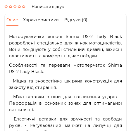
Пн-
Написати відгук
Пт
09:00
-
Опис
Характеристики
Відгуки (0)
19:00
Сб
10:00
Моторукавички жіночі Shima RS-2 Lady Black
-
розроблені спеціально для жінок-мотоциклістів.
19:00
Вони поєднують у собі стильний дизайн, захисні
Нд
властивості та комфорт під час поїздки.
-
Особливості та переваги мотоперчаток Shima
вихідний
RS-2 Lady Black:
- Міцна та зносостійка шкіряна конструкція для
захисту від стирання.
- М'які вставки з піни для поглинання ударів. -
Перфорація в основних зонах для оптимальної
вентиляції.
- Еластичні вставки для зручності та свободи
рухів. - Регульований манжет на липучці для