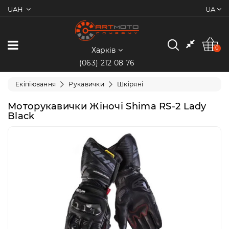
UAH
UA
0
Категорії
0
Харків
(063) 212 08 76
Мотоцикли
Екіпіювання
Рукавички
Шкіряні
Квадроцикли
Моторукавички Жіночі Shima RS-2 Lady
Black
Скутери/
Мопеди
Електротранспорт
Екіпіювання
Запчастини