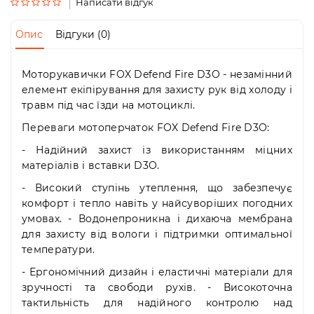
Пн-
Написати відгук
Пт
09:00
Опис
Відгуки (0)
-
19:00
Сб
Моторукавички FOX Defend Fire D3O - незамінний
10:00
елемент екіпірування для захисту рук від холоду і
-
травм під час їзди на мотоциклі.
19:00
Переваги мотоперчаток FOX Defend Fire D3O:
Нд
-
- Надійний захист із використанням міцних
вихідний
матеріалів і вставки D3O.
- Високий ступінь утеплення, що забезпечує
комфорт і тепло навіть у найсуворіших погодних
умовах. - Водонепроникна і дихаюча мембрана
для захисту від вологи і підтримки оптимальної
температури.
- Ергономічний дизайн і еластичні матеріали для
зручності та свободи рухів. - Високоточна
тактильність для надійного контролю над