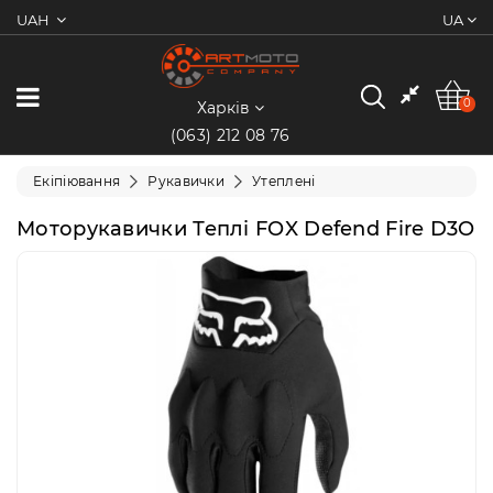
UAH
UA
0
Категорії
0
Харків
(063) 212 08 76
Мотоцикли
Екіпіювання
Рукавички
Утеплені
Квадроцикли
Моторукавички Теплі FOX Defend Fire D3O
Скутери/
Мопеди
Електротранспорт
Екіпіювання
Запчастини