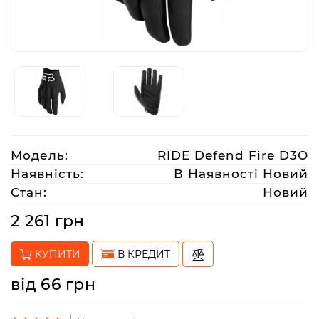
Аксесуари
Акції
Харків
Модель:
RIDE Defend Fire D3O
(063)
Наявність:
В Наявності Новий
212
Стан:
Новий
08
76
2 261 грн
КУПИТИ
В КРЕДИТ
artmoto.info@gmail.com
від 66 грн
Режим
роботи: