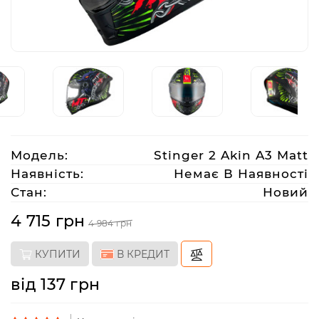
Аксесуари
Акції
Харків
Модель:
Stinger 2 Akin A3 Matt
(063)
Наявність:
Немає В Наявності
212
Стан:
Новий
08
76
4 715 грн
4 984 грн
КУПИТИ
В КРЕДИТ
artmoto.info@gmail.com
від 137 грн
Режим
роботи: