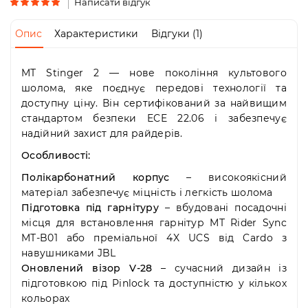
Пн-
Написати відгук
Пт
09:00
Опис
Характеристики
Відгуки (1)
-
19:00
Сб
MT Stinger 2 — нове покоління культового
10:00
шолома, яке поєднує передові технології та
-
доступну ціну. Він сертифікований за найвищим
19:00
стандартом безпеки ECE 22.06 і забезпечує
Нд
надійний захист для райдерів.
-
вихідний
Особливості:
Полікарбонатний корпус
– високоякісний
матеріал забезпечує міцність і легкість шолома
Підготовка під гарнітуру
– вбудовані посадочні
місця для встановлення гарнітур MT Rider Sync
MT-B01 або преміальної 4X UCS від Cardo з
навушниками JBL
Оновлений візор V-28
– сучасний дизайн із
підготовкою під Pinlock та доступністю у кількох
кольорах