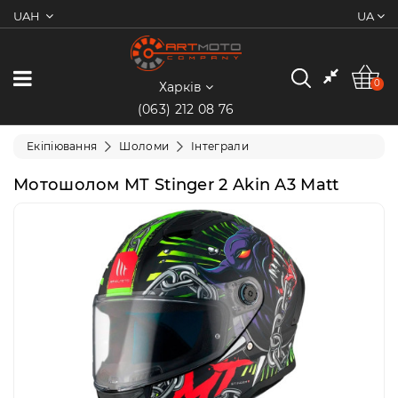
UAH
UA
0
Категорії
0
Харків
(063) 212 08 76
Мотоцикли
Екіпіювання
Шоломи
Інтеграли
Квадроцикли
Мотошолом MT Stinger 2 Akin A3 Matt
Скутери/
Мопеди
Електротранспорт
Екіпіювання
Запчастини