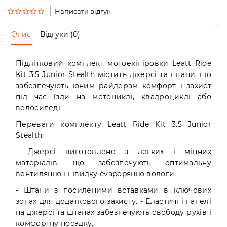
Пн-
Написати відгук
Пт
09:00
-
Опис
Відгуки (0)
19:00
Сб
10:00
Підлітковий комплект мотоекіпіровки Leatt Ride
-
Kit 3.5 Junior Stealth містить джерсі та штани, що
19:00
забезпечують юним райдерам комфорт і захист
Нд
під час їзди на мотоциклі, квадроциклі або
-
велосипеді.
вихідний
Переваги комплекту Leatt Ride Kit 3.5 Junior
Stealth:
- Джерсі виготовлено з легких і міцних
матеріалів, що забезпечують оптимальну
вентиляцію і швидку évapopяцію вологи.
- Штани з посиленими вставками в ключових
зонах для додаткового захисту. - Еластичні панелі
на джерсі та штанах забезпечують свободу рухів і
комфортну посадку.