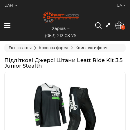
UAH
UA
0
Категорії
0
Харків
(063) 212 08 76
Мотоцикли
Екіпіювання
Кросова форма
Комплекти форм
Квадроцикли
Підліткові Джерсі Штани Leatt Ride Kit 3.5
Junior Stealth
Скутери/
Мопеди
Електротранспорт
Екіпіювання
Запчастини