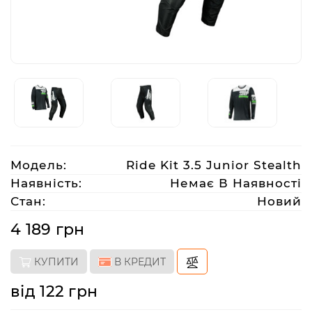
Аксесуари
Акції
Харків
Модель:
Ride Kit 3.5 Junior Stealth
(063)
212
Наявність:
Немає В Наявності
08
Стан:
Новий
76
4 189 грн
artmoto.info@gmail.com
КУПИТИ
В КРЕДИТ
Режим
від 122 грн
роботи: