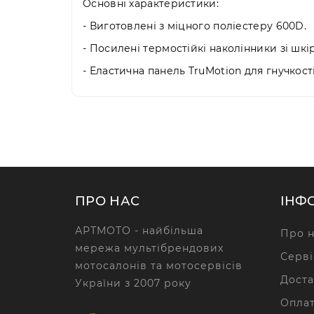
Основні характеристики:
- Виготовлені з міцного поліестеру 600D.
- Посилені термостійкі наколінники зі шкір
- Еластична панель TruMotion для гнучкост
ПРО НАС
ІНФ
АРТМОТО - найбільша
Про н
мережа мультібрендових
Серві
мотосалонів та мотосервісів
Доста
України з 2007 року
Опла