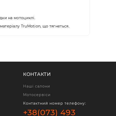
адки на мотоциклі.
 матеріалу TruMotion, що тягнеться.
КОНТАКТИ
Наші салони
Мотосервіси
Контактний номер телефону:
+38(073) 493