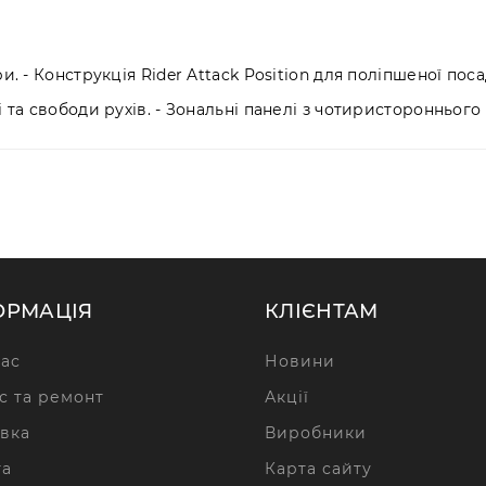
и. - Конструкція Rider Attack Position для поліпшеної пос
і та свободи рухів. - Зональні панелі з чотиристороннього
ОРМАЦІЯ
КЛІЄНТАМ
ас
Новини
с та ремонт
Акції
вка
Виробники
та
Карта сайту