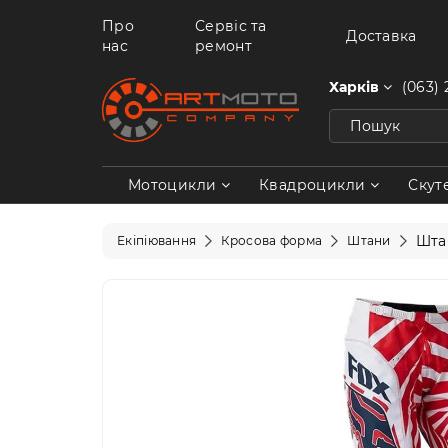
Про
Сервіс та
Доставка
нас
ремонт
Харків
(063) 
Мотоцикли
Квадроцикли
Скут
Шта
Екіпіювання
Кросова форма
Штани