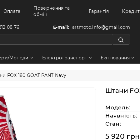
Повернення та
Оплата
Гарантія
Кредит
обмін
212 08 76
E-mail:
artmoto.info@gmail.com
ери/Мопеди
Електротранспорт
Екіпіювання
ни FOX 180 GOAT PANT Navy
Штани FOX
Модель:
Наявність:
Стан:
5 920 грн