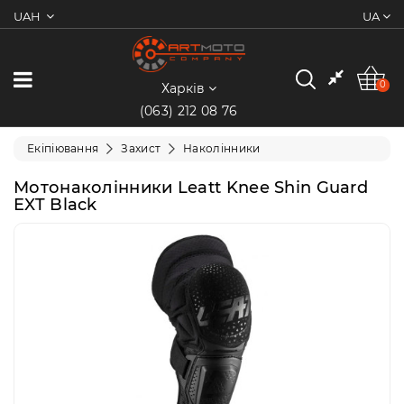
UAH
UA
0
Категорії
0
Харків
(063) 212 08 76
Мотоцикли
Екіпіювання
Захист
Наколінники
Квадроцикли
Мотонаколінники Leatt Knee Shin Guard
EXT Black
Скутери/
Мопеди
Електротранспорт
Екіпіювання
Запчастини