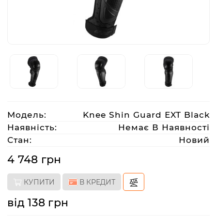
Аксесуари
Акції
Харків
Модель:
Knee Shin Guard EXT Black
(063)
212
Наявність:
Немає В Наявності
08
Стан:
Новий
76
4 748 грн
artmoto.info@gmail.com
КУПИТИ
В КРЕДИТ
Режим
від 138 грн
роботи: