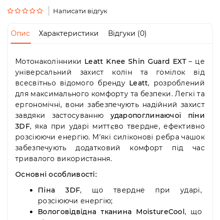
Пн-
Написати відгук
Пт
09:00
-
Опис
Характеристики
Відгуки (0)
19:00
Сб
10:00
Мотонаколінники
Leatt Knee Shin Guard EXT
– це
-
універсальний захист колін та гомілок від
19:00
всесвітньо відомого бренду
Leatt
, розроблений
Нд
для максимального комфорту та безпеки. Легкі та
-
ергономічні, вони забезпечують надійний захист
вихідний
завдяки застосуванню
ударопоглинаючої піни
3DF
, яка при ударі миттєво твердне, ефективно
розсіюючи енергію. М'які силіконові ребра чашок
забезпечують додатковий комфорт під час
тривалого використання.
Основні особливості:
Піна 3DF
, що твердне при ударі,
розсіюючи енергію;
Вологовідвідна тканина MoistureCool
, що