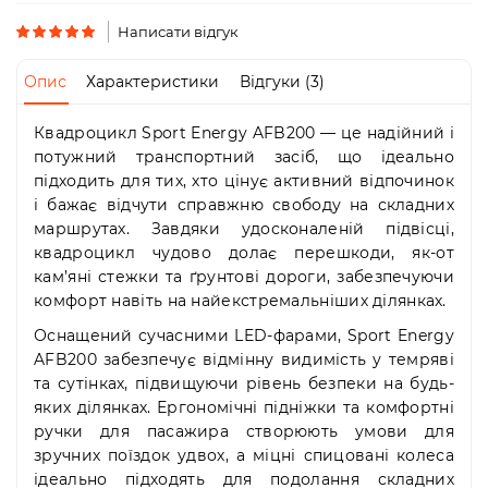
Пн-
Пт
Написати відгук
09:00
-
Опис
Характеристики
Відгуки (3)
19:00
Сб
Квадроцикл Sport Energy AFB200 — це надійний і
10:00
-
потужний транспортний засіб, що ідеально
19:00
підходить для тих, хто цінує активний відпочинок
Нд
і бажає відчути справжню свободу на складних
-
маршрутах. Завдяки удосконаленій підвісці,
вихідний
квадроцикл чудово долає перешкоди, як-от
кам’яні стежки та ґрунтові дороги, забезпечуючи
комфорт навіть на найекстремальніших ділянках.
Оснащений сучасними LED-фарами, Sport Energy
AFB200 забезпечує відмінну видимість у темряві
та сутінках, підвищуючи рівень безпеки на будь-
яких ділянках. Ергономічні підніжки та комфортні
ручки для пасажира створюють умови для
зручних поїздок удвох, а міцні спицовані колеса
ідеально підходять для подолання складних