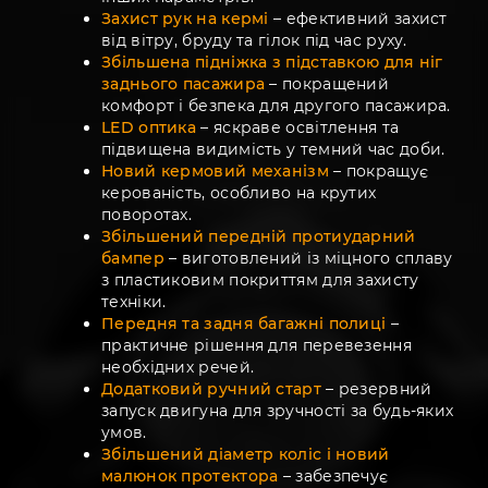
Захист рук на кермі
– ефективний захист
від вітру, бруду та гілок під час руху.
Збільшена підніжка з підставкою для ніг
заднього пасажира
– покращений
комфорт і безпека для другого пасажира.
LED оптика
– яскраве освітлення та
підвищена видимість у темний час доби.
Новий кермовий механізм
– покращує
керованість, особливо на крутих
поворотах.
Збільшений передній протиударний
бампер
– виготовлений із міцного сплаву
з пластиковим покриттям для захисту
техніки.
Передня та задня багажні полиці
–
практичне рішення для перевезення
необхідних речей.
Додатковий ручний старт
– резервний
запуск двигуна для зручності за будь-яких
умов.
Збільшений діаметр коліс і новий
малюнок протектора
– забезпечує