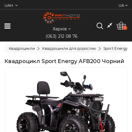
UAH
UA
0
Категорії
0
Харків
(063) 212 08 76
Мотоцикли
Квадроцикли
Квадроцикли для дорослих
Sport Energy
Квадроцикли
Квадроцикл Sport Energy AFB200 Чорний
Скутери/
Мопеди
Електротранспорт
Екіпіювання
Запчастини