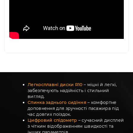
Легкосплавні диски R10
– міцні й легкі,
забезпечують надійність і стильний
вигляд.
Спинка заднього сидіння
– комфортне
доповнення для зручності пасажира під
час довгих поїздок.
Цифровий спідометр
– сучасний дисплей
з чітким відображенням швидкості та
інших параметрів.