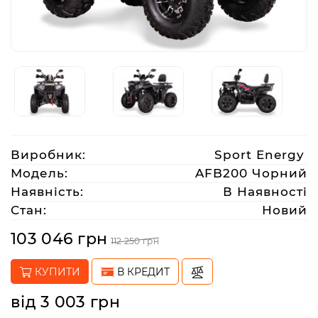
Аксесуари
Акції
Харків
Виробник:
Sport Energy
(063)
Модель:
AFB200 Чорний
212
Наявність:
В Наявності
08
Стан:
Новий
76
103 046 грн
112 250 грн
artmoto.info@gmail.com
КУПИТИ
В КРЕДИТ
Режим
від 3 003 грн
роботи: