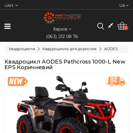
UAH
UA
0
Категорії
0
Харків
(063) 212 08 76
Мотоцикли
Квадроцикли
Квадроцикли для дорослих
AODES
Квадроцикли
Квадроцикл AODES Pathcross 1000-L New
EPS Коричневий
Скутери/
Мопеди
Електротранспорт
Екіпіювання
Запчастини