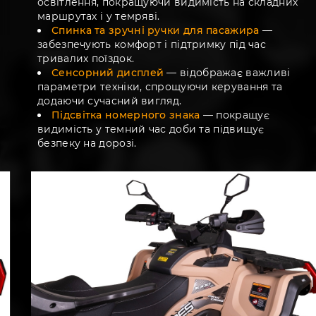
освітлення, покращуючи видимість на складних
маршрутах і у темряві.
Спинка та зручні ручки для пасажира
—
забезпечують комфорт і підтримку під час
тривалих поїздок.
Сенсорний дисплей
— відображає важливі
параметри техніки, спрощуючи керування та
додаючи сучасний вигляд.
Підсвітка номерного знака
— покращує
видимість у темний час доби та підвищує
безпеку на дорозі.