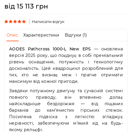
Пн-
від 15 113 грн
Пт
09:00
-
Написати відгук
19:00
Сб
Опис
Характеристики
Відгуки (1)
10:00
-
19:00
AODES Pathcross 1000-L New EPS
— оновлена
Нд
версія 2025 року, що поєднує в собі преміальний
-
рівень оснащення, потужність і технологічну
вихідний
досконалість. Цей квадроцикл розроблений для
тих, хто не визнає меж і прагне отримати
максимум від кожної пригоди.
Завдяки потужному двигуну та сучасній системі
повного приводу, він впевнено долає
найскладніше бездоріжжя — від піщаних
барханів до кам’янистих гірських стежок.
Посилена підвіска з легкістю згладжує
нерівності, забезпечуючи м’який хід на будь-
якому рельєфі.