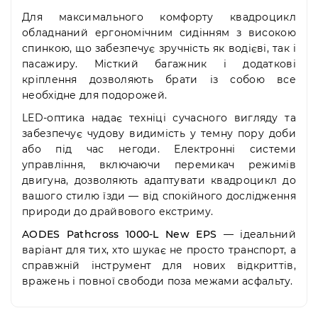
Для максимального комфорту квадроцикл
обладнаний ергономічним сидінням з високою
спинкою, що забезпечує зручність як водієві, так і
пасажиру. Місткий багажник і додаткові
кріплення дозволяють брати із собою все
необхідне для подорожей.
LED-оптика надає техніці сучасного вигляду та
забезпечує чудову видимість у темну пору доби
або під час негоди. Електронні системи
управління, включаючи перемикач режимів
двигуна, дозволяють адаптувати квадроцикл до
вашого стилю їзди — від спокійного дослідження
природи до драйвового екстриму.
AODES Pathcross 1000-L New EPS
— ідеальний
варіант для тих, хто шукає не просто транспорт, а
справжній інструмент для нових відкриттів,
вражень і повної свободи поза межами асфальту.