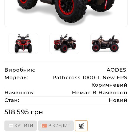
Аксесуари
Акції
Харків
Виробник:
AODES
(063)
212
Модель:
Pathcross 1000-L New EPS
08
Коричневий
76
Наявність:
Немає В Наявності
Стан:
Новий
artmoto.info@gmail.com
518 595 грн
Режим
КУПИТИ
В КРЕДИТ
роботи: