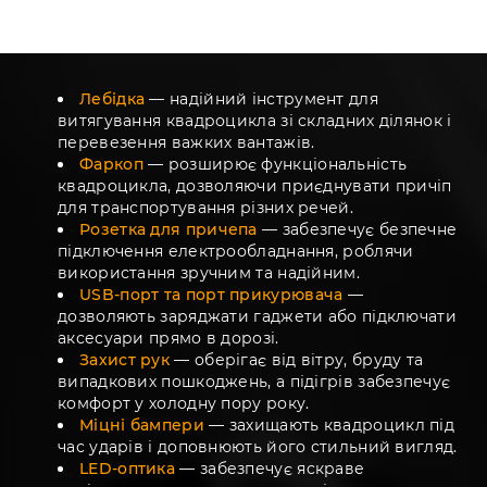
Лебідка
— надійний інструмент для
витягування квадроцикла зі складних ділянок і
перевезення важких вантажів.
Фаркоп
— розширює функціональність
квадроцикла, дозволяючи приєднувати причіп
для транспортування різних речей.
Розетка для причепа
— забезпечує безпечне
підключення електрообладнання, роблячи
використання зручним та надійним.
USB-порт та порт прикурювача
—
дозволяють заряджати гаджети або підключати
аксесуари прямо в дорозі.
Захист рук
— оберігає від вітру, бруду та
випадкових пошкоджень, а підігрів забезпечує
комфорт у холодну пору року.
Міцні бампери
— захищають квадроцикл під
час ударів і доповнюють його стильний вигляд.
LED-оптика
— забезпечує яскраве