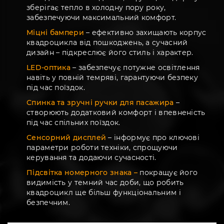
зберігає тепло в холодну пору року,
забезпечуючи максимальний комфорт.
Міцні бампери
– ефективно захищають корпус
квадроцикла від пошкоджень, а сучасний
дизайн – підкреслює його стиль і характер.
LED-оптика
– забезпечує потужне освітлення
навіть у повній темряві, гарантуючи безпеку
під час поїздок.
Спинка та зручні ручки для пасажира
–
створюють додатковий комфорт і впевненість
під час спільних поїздок.
Сенсорний дисплей
– інформує про ключові
параметри роботи техніки, спрощуючи
керування та додаючи сучасності.
Підсвітка номерного знака –
покращує його
видимість у темний час доби, що робить
квадроцикл ще більш функціональним і
безпечним.