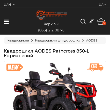
UAH
UA
0
Категорії
0
Харків
(063) 212 08 76
Мотоцикли
Квадроцикли
Квадроцикли для дорослих
AODES
Квадроцикли
Квадроцикл AODES Pathcross 850-L
Коричневий
Скутери/
Мопеди
Електротранспорт
Екіпіювання
Запчастини