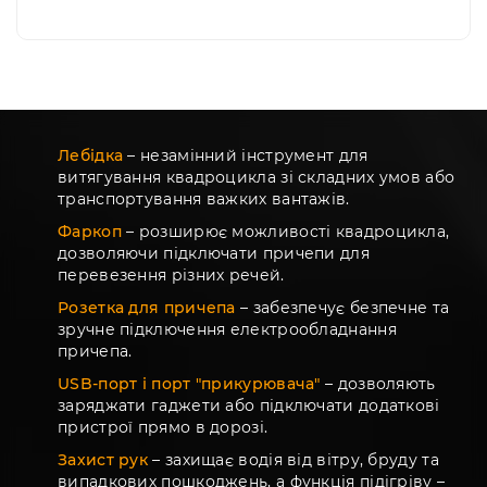
Лебідка
– незамінний інструмент для
витягування квадроцикла зі складних умов або
транспортування важких вантажів.
Фаркоп
– розширює можливості квадроцикла,
дозволяючи підключати причепи для
перевезення різних речей.
Розетка для причепа
– забезпечує безпечне та
зручне підключення електрообладнання
причепа.
USB-порт і порт "прикурювача"
– дозволяють
заряджати гаджети або підключати додаткові
пристрої прямо в дорозі.
Захист рук
– захищає водія від вітру, бруду та
випадкових пошкоджень, а функція підігріву –