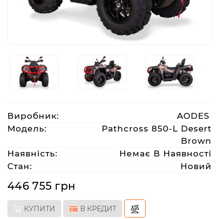
Аксесуари
Акції
Харків
Виробник:
AODES
(063)
212
Модель:
Pathcross 850-L Desert
08
Brown
76
Наявність:
Немає В Наявності
Стан:
Новий
artmoto.info@gmail.com
446 755 грн
Режим
КУПИТИ
В КРЕДИТ
роботи: