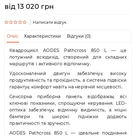
Пн-
від 13 020 грн
Пт
09:00
-
Написати відгук
19:00
Сб
Опис
Характеристики
Відгуки (0)
10:00
-
19:00
Квадроцикл AODES Pathcross 850 L — це
Нд
потужний всюдихід, створений для складних
-
маршрутів і активного відпочинку.
вихідний
Удосконалений двигун забезпечує високу
продуктивність та прохідність, а система підвіски
гарантує комфорт навіть на нерівній місцевості.
Сенсорна приборна панель відображає всі
ключові показники, спрощуючи керування. LED-
оптика забезпечує відмінну видимість, а міцні
бампери та широкі підніжки додають
практичності та зручності.
AODES Pathcross 850 L — ідеальне поєднання