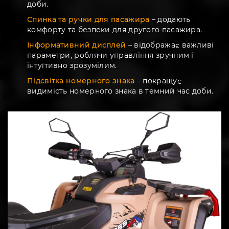
доби.
Спинка та ручки для пасажира
– додають
комфорту та безпеки для другого пасажира.
Інформативний дисплей
– відображає важливі
параметри, роблячи управління зручним і
інтуїтивно зрозумілим.
Підсвітка номерного знака
– покращує
видимість номерного знака в темний час доби.