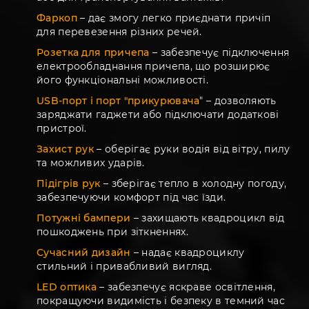
Фаркоп
– дає змогу легко приєднати причіп
для перевезення різних речей.
Розетка для причепа
– забезпечує підключення
електрообладнання причепа, що розширює
його функціональні можливості.
USB-порт і порт "прикурювача
" – дозволяють
заряджати гаджети або підключати додаткові
пристрої.
Захист рук
– оберігає руки водія від вітру, пилу
та можливих ударів.
Підігрів рук
– зберігає тепло в холодну погоду,
забезпечуючи комфорт під час їзди.
Потужні бампери
– захищають квадроцикл від
пошкоджень при зіткненнях.
Сучасний дизайн
– надає квадроциклу
стильний і привабливий вигляд.
LED оптика
– забезпечує яскраве освітлення,
покращуючи видимість і безпеку в темний час