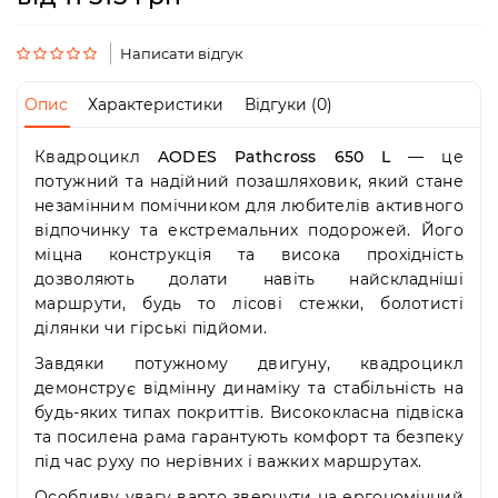
Пн-
Пт
09:00
Написати відгук
-
19:00
Опис
Характеристики
Відгуки (0)
Сб
10:00
Квадроцикл
AODES Pathcross 650 L
— це
-
потужний та надійний позашляховик, який стане
19:00
Нд
незамінним помічником для любителів активного
-
відпочинку та екстремальних подорожей. Його
вихідний
міцна конструкція та висока прохідність
дозволяють долати навіть найскладніші
маршрути, будь то лісові стежки, болотисті
ділянки чи гірські підйоми.
Завдяки потужному двигуну, квадроцикл
демонструє відмінну динаміку та стабільність на
будь-яких типах покриттів. Висококласна підвіска
та посилена рама гарантують комфорт та безпеку
під час руху по нерівних і важких маршрутах.
Особливу увагу варто звернути на ергономічний