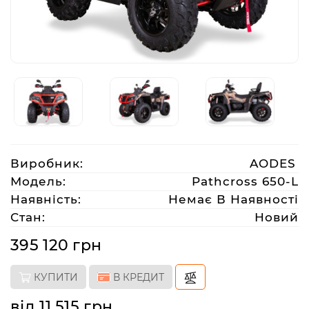
Аксесуари
Акції
Харків
Виробник:
AODES
(063)
212
Модель:
Pathcross 650-L
08
Наявність:
Немає В Наявності
76
Стан:
Новий
395 120 грн
artmoto.info@gmail.com
КУПИТИ
В КРЕДИТ
Режим
роботи:
від 11 515 грн