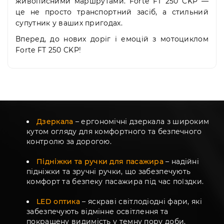
живописними маршрутами. Forte FT 250 CKP —
це не просто транспортний засіб, а стильний
супутник у ваших пригодах.
Вперед, до нових доріг і емоцій з мотоциклом
Forte FT 250 CKP!
Дзеркала
– ергономічні дзеркала з широким
кутом огляду для комфортного та безпечного
контролю за дорогою.
Підніжки та ручки для пасажира
– надійні
підніжки та зручні ручки, що забезпечують
комфорт та безпеку пасажира під час поїздки.
LED оптика
– яскраві світлодіодні фари, які
забезпечують відмінне освітлення та
покращену видимість у темну пору доби.