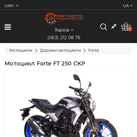
UAH
UA
0
Категорії
0
Харків
(063) 212 08 76
Мотоцикли
Мотоцикли
Дорожні мотоцикли
Forte
Квадроцикли
Мотоцикл Forte FT 250 CKP
Скутери/
Мопеди
Електротранспорт
Екіпіювання
Запчастини