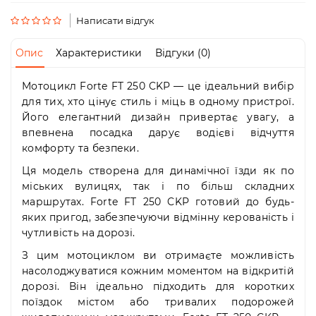
Пн-
Пт
Написати відгук
09:00
-
Опис
Характеристики
Відгуки (0)
19:00
Сб
Мотоцикл Forte FT 250 CKP — це ідеальний вибір
10:00
-
для тих, хто цінує стиль і міць в одному пристрої.
19:00
Його елегантний дизайн привертає увагу, а
Нд
впевнена посадка дарує водієві відчуття
-
комфорту та безпеки.
вихідний
Ця модель створена для динамічної їзди як по
міських вулицях, так і по більш складних
маршрутах. Forte FT 250 CKP готовий до будь-
яких пригод, забезпечуючи відмінну керованість і
чутливість на дорозі.
З цим мотоциклом ви отримаєте можливість
насолоджуватися кожним моментом на відкритій
дорозі. Він ідеально підходить для коротких
поїздок містом або тривалих подорожей