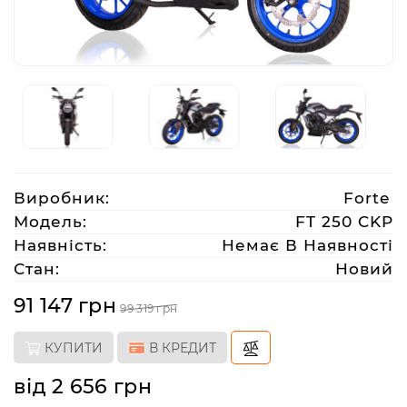
Аксесуари
Акції
Харків
Виробник:
Forte
(063)
Модель:
FT 250 CKP
212
Наявність:
Немає В Наявності
08
Стан:
Новий
76
91 147 грн
99 319 грн
artmoto.info@gmail.com
КУПИТИ
В КРЕДИТ
Режим
від 2 656 грн
роботи: