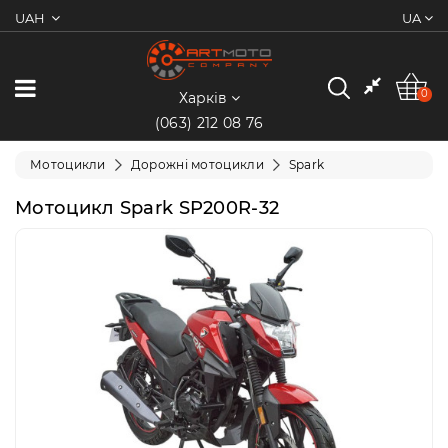
UAH
UA
0
Категорії
0
Харків
(063) 212 08 76
Мотоцикли
Мотоцикли
Дорожні мотоцикли
Spark
Квадроцикли
Мотоцикл Spark SP200R-32
Скутери/
Мопеди
Електротранспорт
Екіпіювання
Запчастини