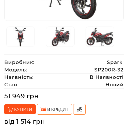
Аксесуари
Акції
Харків
Виробник:
Spark
(063)
Модель:
SP200R-32
212
Наявність:
В Наявності
08
Стан:
Новий
76
51 949 грн
artmoto.info@gmail.com
КУПИТИ
В КРЕДИТ
Режим
від 1 514 грн
роботи: