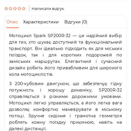
Пн-
Пт
Написати відгук
09:00
-
Опис
Характеристики
Відгуки (0)
19:00
Сб
Мотоцикл Spark SP200R-32 — це надійний вибір
10:00
-
для тих, хто шукає доступний та функціональний
19:00
транспорт. Він ідеально підходить як для міських
Нд
поїздок, так і для коротких подорожей по
-
заміських маршрутах. Елегантний і сучасний
вихідний
дизайн робить його привабливим для широкого
кола мотоциклістів.
З 200-кубовим двигуном, що забезпечує гідну
потужність і хорошу динаміку, SP200R-32
справляється з різними дорожніми умовами.
Мотоцикл легко управляється, а його легка вага
дозволяє комфортно маневрувати в міському
потоці. Зручне сидіння і грамотна геометрія
роблять кожну поїздку приємною, навіть на
далекі дистанції.