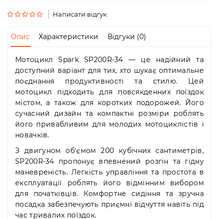
Пн-
Пт
Написати відгук
09:00
-
Опис
Характеристики
Відгуки (0)
19:00
Сб
Мотоцикл Spark SP200R-34 — це надійний та
10:00
-
доступний варіант для тих, хто шукає оптимальне
19:00
поєднання продуктивності та стилю. Цей
Нд
мотоцикл підходить для повсякденних поїздок
-
містом, а також для коротких подорожей. Його
вихідний
сучасний дизайн та компактні розміри роблять
його привабливим для молодих мотоциклістів і
новачків.
З двигуном об'ємом 200 кубічних сантиметрів,
SP200R-34 пропонує впевнений розгін та гідну
маневреність. Легкість управління та простота в
експлуатації роблять його відмінним вибором
для початківців. Комфортне сидіння та зручна
посадка забезпечують приємні відчуття навіть під
час тривалих поїздок.