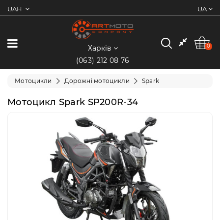
UAH
UA
0
Категорії
0
Харків
(063) 212 08 76
Мотоцикли
Мотоцикли
Дорожні мотоцикли
Spark
Квадроцикли
Мотоцикл Spark SP200R-34
Скутери/
Мопеди
Електротранспорт
Екіпіювання
Запчастини