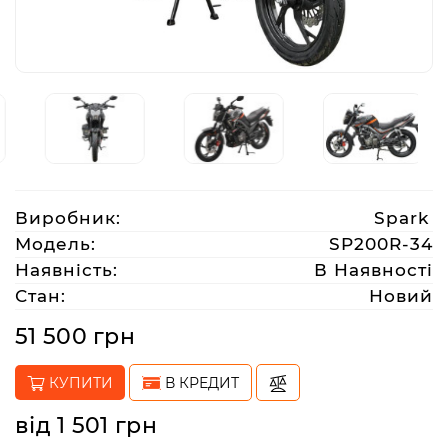
Аксесуари
Акції
Харків
Виробник:
Spark
(063)
Модель:
SP200R-34
212
Наявність:
В Наявності
08
Стан:
Новий
76
51 500 грн
artmoto.info@gmail.com
КУПИТИ
В КРЕДИТ
Режим
від 1 501 грн
роботи: