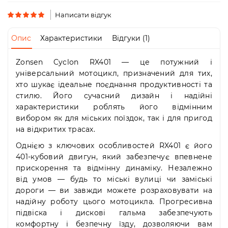
Пн-
Пт
Написати відгук
09:00
-
Опис
Характеристики
Відгуки (1)
19:00
Сб
Zonsen Cyclon RX401 — це потужний і
10:00
-
універсальний мотоцикл, призначений для тих,
19:00
хто шукає ідеальне поєднання продуктивності та
Нд
стилю. Його сучасний дизайн і надійні
-
характеристики роблять його відмінним
вихідний
вибором як для міських поїздок, так і для пригод
на відкритих трасах.
Однією з ключових особливостей RX401 є його
401-кубовий двигун, який забезпечує впевнене
прискорення та відмінну динаміку. Незалежно
від умов — будь то міські вулиці чи заміські
дороги — ви завжди можете розраховувати на
надійну роботу цього мотоцикла. Прогресивна
підвіска і дискові гальма забезпечують
комфортну і безпечну їзду, дозволяючи вам