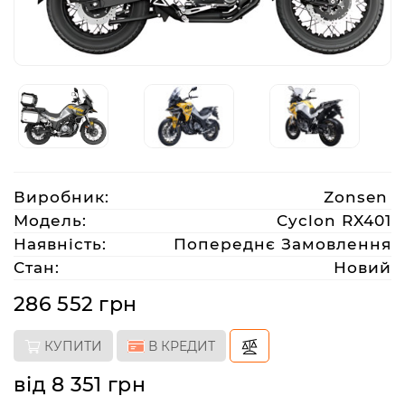
Аксесуари
Акції
Харків
Виробник:
Zonsen
(063)
Модель:
Cyclon RX401
212
Наявність:
Попереднє Замовлення
08
Стан:
Новий
76
286 552 грн
artmoto.info@gmail.com
КУПИТИ
В КРЕДИТ
Режим
від 8 351 грн
роботи: