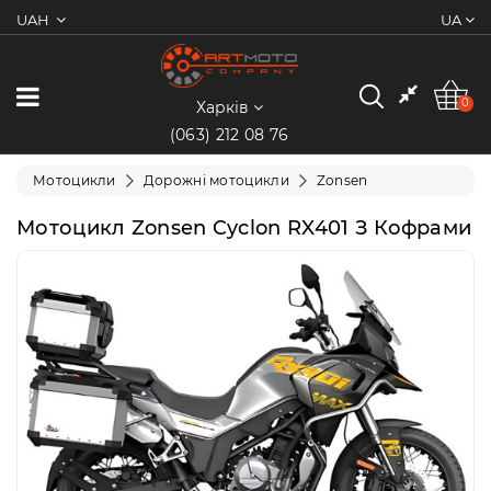
UAH
UA
0
Категорії
0
Харків
(063) 212 08 76
Мотоцикли
Мотоцикли
Дорожні мотоцикли
Zonsen
Квадроцикли
Мотоцикл Zonsen Cyclon RX401 З Кофрами
Скутери/
Мопеди
Електротранспорт
Екіпіювання
Запчастини