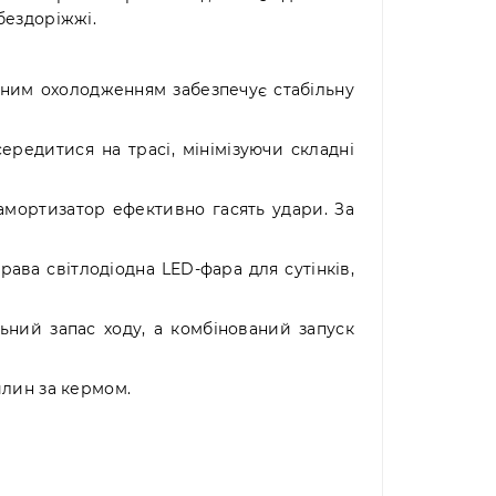
бездоріжжі.
ряним охолодженням забезпечує стабільну
ередитися на трасі, мінімізуючи складні
амортизатор ефективно гасять удари. За
ава світлодіодна LED-фара для сутінків,
ьний запас ходу, а комбінований запуск
илин за кермом.