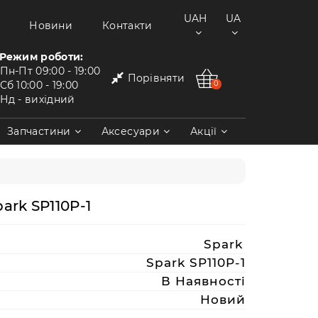
UAH
UA
Новини
Контакти
Режим роботи:
Пн-Пт
09:00 - 19:00
Порівняти
Сб
10:00 - 19:00
0
Нд
- вихідний
Запчастини
Аксесуари
Акції
ark SP110P-1
Spark
Spark SP110P-1
В Наявності
Новий