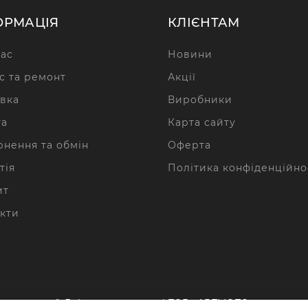
ОРМАЦІЯ
КЛІЄНТАМ
ас
Новини
с та ремонт
Акції
вка
Виробники
та
Карта сайту
нення та обмін
Оферта
тія
Політика конфіденційно
ит
кти
© Всі права захищені ТОВ «АРТМОТО»