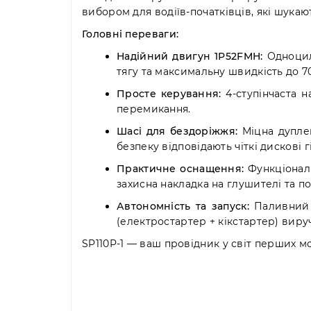
вибором для водіїв-початківців, які шука
Головні переваги:
Надійний двигун 1P52FMH:
Одноцилі
тягу та максимальну швидкість до 70
Просте керування:
4-ступінчаста н
перемикання.
Шасі для бездоріжжя:
Міцна дуплек
безпеку відповідають чіткі дискові г
Практичне оснащення:
Функціональ
захисна накладка на глушителі та п
Автономність та запуск:
Паливний б
(електростартер + кікстартер) вируч
SP110P-1 — ваш провідник у світ перших м