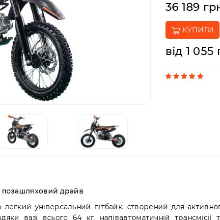
36 189 гр
КУПИТИ
від 1 055
та позашляховий драйв
 легкий універсальний пітбайк, створений для активног
ки вазі всього 64 кг, напівавтоматичній трансмісії т