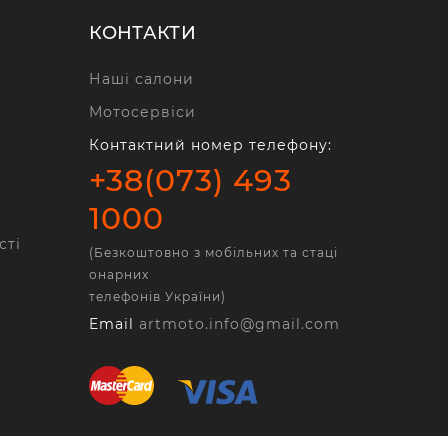
КОНТАКТИ
Наші салони
Мотосервіси
Контактний номер телефону:
+38(073) 493
1000
сті
(Безкоштовно з мобільних та стаці
онарних
телефонів України)
Email
artmoto.info@gmail.com