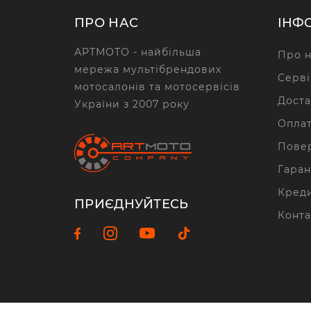
ПРО НАС
ІНФ
АРТМОТО - найбільша
Про н
мережа мультібрендових
Серві
мотосалонів та мотосервісів
Доста
України з 2007 року
Опла
Повер
Гаран
Кред
ПРИЄДНУЙТЕСЬ
Конта