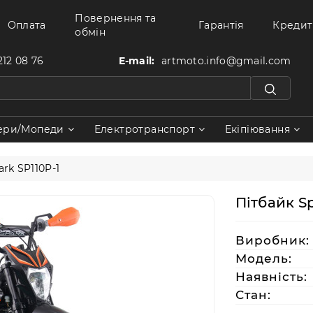
Повернення та
Оплата
Гарантія
Кредит
обмін
212 08 76
E-mail:
artmoto.info@gmail.com
ери/Мопеди
Електротранспорт
Екіпіювання
rk SP110P-1
Пітбайк Sp
Виробник:
Модель:
Наявність:
Стан: