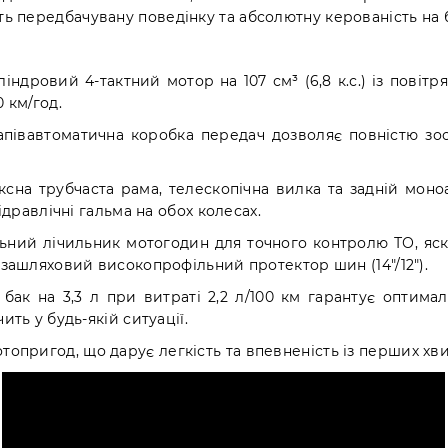
ють передбачувану поведінку та абсолютну керованість на 
ндровий 4-тактний мотор на 107 см³ (6,8 к.с.) із повіт
 км/год.
апівавтоматична коробка передач дозволяє повністю зос
сна трубчаста рама, телескопічна вилка та задній моно
ідравлічні гальма на обох колесах.
ний лічильник мотогодин для точного контролю ТО, яскр
озашляховий високопрофільний протектор шин (14"/12").
ак на 3,3 л при витраті 2,2 л/100 км гарантує оптимал
ить у будь-якій ситуації.
отопригод, що дарує легкість та впевненість із перших хв