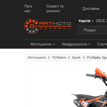
Про
Сервіс та
Доставка
нас
ремонт
Харків
(063) 
Мотоцикли
Квадроцикли
Скут
Пітбайк Spa
Мотоцикли
Пітбайки
Spark