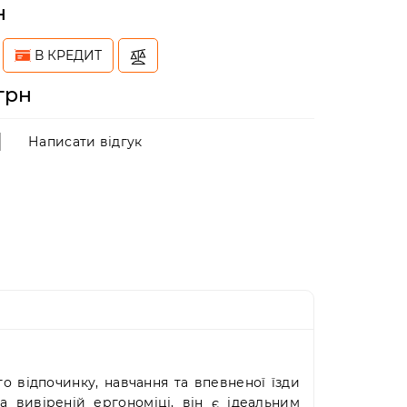
н
В КРЕДИТ
 грн
Написати відгук
о відпочинку, навчання та впевненої їзди
а вивіреній ергономіці, він є ідеальним