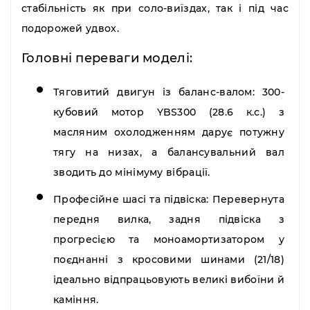
стабільність як при соло-виїздах, так і під час
подорожей удвох.
Головні переваги моделі:
Тяговитий двигун із баланс-валом:
300-
кубовий мотор YBS300 (28.6 к.с.) з
масляним охолодженням дарує потужну
тягу на низах, а балансувальний вал
зводить до мінімуму вібрації.
Професійне шасі та підвіска:
Перевернута
передня вилка, задня підвіска з
прогресією та моноамортизатором у
поєднанні з кросовими шинами (21/18)
ідеально відпрацьовують великі вибоїни й
каміння.