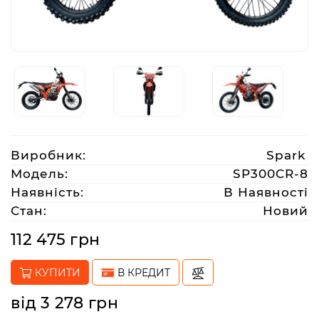
Аксесуари
Акції
Харків
Виробник:
Spark
(063)
Модель:
SP300CR-8
212
Наявність:
В Наявності
08
Стан:
Новий
76
112 475 грн
artmoto.info@gmail.com
КУПИТИ
В КРЕДИТ
Режим
від 3 278 грн
роботи: