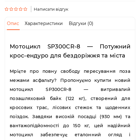
Пн-
Пт
Написати відгук
09:00
-
Опис
Характеристики
Відгуки (0)
19:00
Сб
10:00
-
Мотоцикл SP300CR-8 — Потужний
19:00
крос-ендуро для бездоріжжя та міста
Нд
-
вихідний
Мрієте про повну свободу пересування поза
межами асфальту? Пропонуємо
купити новий
мотоцикл SP300CR-8
— витривалий
позашляховий байк (122 кг), створений для
кросових трас, лісових стежок та щоденних
поїздок. Завдяки високій посадці (930 мм) та
вантажопідйомності до 150 кг, цей
надійний
мотоцикл
забезпечує еталонний огляд і