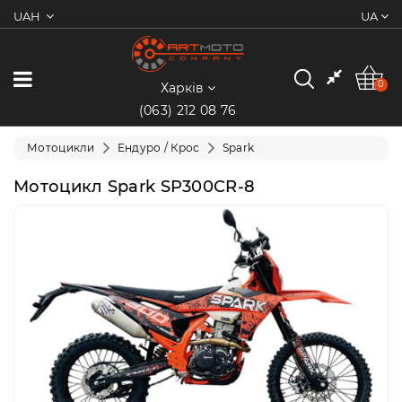
UAH
UA
0
Категорії
0
Харків
(063) 212 08 76
Мотоцикли
Мотоцикли
Ендуро / Крос
Spark
Квадроцикли
Мотоцикл Spark SP300CR-8
Скутери/
Мопеди
Електротранспорт
Екіпіювання
Запчастини