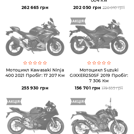
004 Км
Пн-
Пт
262 665 грн
202 050 грн
220 010 грн
09:00
-
19:00
Сб
10:00
-
19:00
Нд
-
вихідний
Мотоцикл Kawasaki Ninja
Мотоцикл Suzuki
400 2021 Пробіг: 17 207 Км
GIXXER250SF 2019 Пробіг:
7 306 Км
255 930 грн
156 701 грн
179 555 грн