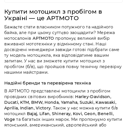
Купити мотоцикл з пробігом в
Україні — це АРТМОТО
Бажаєте стати власником потужного та надійного
байка, але при цьому суттєво заощадити? Мережа
мотосалонів
АРТМОТО
пропонує великий вибір
вживаної мототехніки у відмінному стані. Наші
досвідчені менеджери завжди готові підібрати саме
ту модель мотоцикла, яка відповідатиме вашим
запитам. У нас ви зможете купити мотоцикл з
пробігом (б/в), що пройшов повну технічну перевірку
нашими майстрами.
Надійні бренди та перевірена техніка
В АРТМОТО представлені мотоцикли з пробігом
провідних світових виробників:
Harley-Davidson,
Ducati, KTM, BMW, Honda, Yamaha, Suzuki, Kawasaki,
Aprilia, Indian, Victory
. Також у нас можна купити б/в
мотоцикл
Bajaj, Lifan, Shineray, Kovi, Geon, Benelli,
Voge
та багатьох інших марок. Ми пропонуємо купити
японський, американський, європейський або