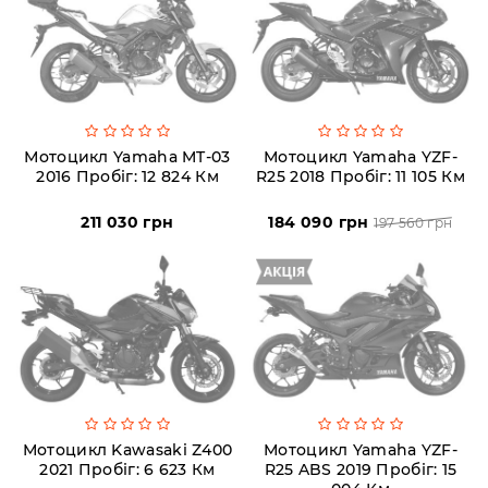
Аксесуари
Акції
Мотоцикл Yamaha MT-03
Мотоцикл Yamaha YZF-
2016 Пробіг: 12 824 Км
R25 2018 Пробіг: 11 105 Км
Харків
211 030 грн
184 090 грн
197 560 грн
(063)
212
08
76
artmoto.info@gmail.com
Режим
Мотоцикл Kawasaki Z400
Мотоцикл Yamaha YZF-
2021 Пробіг: 6 623 Км
R25 ABS 2019 Пробіг: 15
роботи: