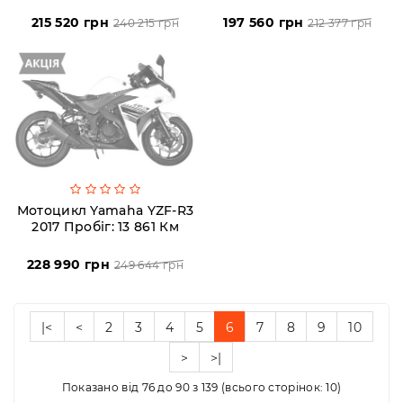
215 520 грн
197 560 грн
240 215 грн
212 377 грн
Мотоцикл Yamaha YZF-R3
2017 Пробіг: 13 861 Км
228 990 грн
249 644 грн
|<
<
2
3
4
5
6
7
8
9
10
>
>|
Показано від 76 до 90 з 139 (всього сторінок: 10)