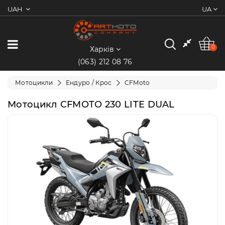
UAH
UA
0
Категорії
0
Харків
(063) 212 08 76
Мотоцикли
Мотоцикли
Ендуро / Крос
CFMoto
Квадроцикли
Мотоцикл CFMOTO 230 LITE DUAL
Скутери/
Мопеди
Електротранспорт
Екіпіювання
Запчастини