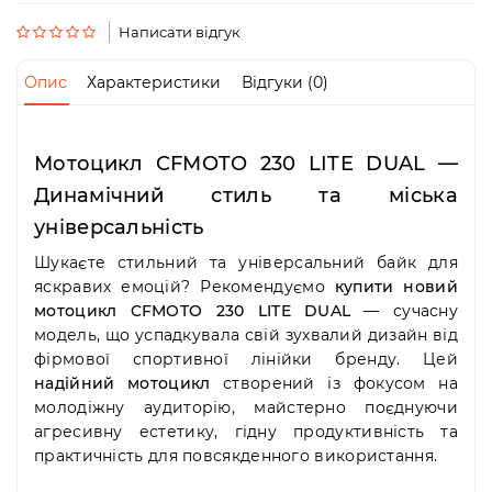
Пн-
Пт
Написати відгук
09:00
-
Опис
Характеристики
Відгуки (0)
19:00
Сб
10:00
-
Мотоцикл CFMOTO 230 LITE DUAL —
19:00
Динамічний стиль та міська
Нд
-
універсальність
вихідний
Шукаєте стильний та універсальний байк для
яскравих емоцій? Рекомендуємо
купити новий
мотоцикл CFMOTO 230 LITE DUAL
— сучасну
модель, що успадкувала свій зухвалий дизайн від
фірмової спортивної лінійки бренду. Цей
надійний мотоцикл
створений із фокусом на
молодіжну аудиторію, майстерно поєднуючи
агресивну естетику, гідну продуктивність та
практичність для повсякденного використання.