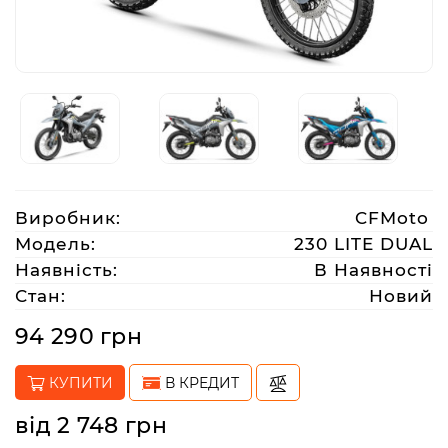
Аксесуари
Акції
Харків
Виробник:
CFMoto
(063)
Модель:
230 LITE DUAL
212
Наявність:
В Наявності
08
Стан:
Новий
76
94 290 грн
artmoto.info@gmail.com
КУПИТИ
В КРЕДИТ
Режим
від 2 748 грн
роботи: