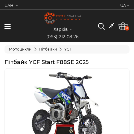
UAH
UA
0
Категорії
0
Харків
(063) 212 08 76
Мотоцикли
Мотоцикли
Пітбайки
YCF
Квадроцикли
Пітбайк YCF Start F88SE 2025
Скутери/
Мопеди
Електротранспорт
Екіпіювання
Запчастини