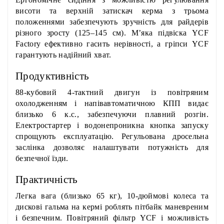
висоти та верхній затискач керма з трьома
положеннями забезпечують зручність для райдерів
різного зросту (125–145 см). М’яка підвіска YCF
Factory ефективно гасить нерівності, а гріпси YCF
гарантують надійний хват.
Продуктивність
88-кубовий 4-тактний двигун із повітряним
охолодженням і напівавтоматичною КПП видає
близько 6 к.с., забезпечуючи плавний розгін.
Електростартер і водонепроникна кнопка запуску
спрощують експлуатацію. Регульована дросельна
заслінка дозволяє налаштувати потужність для
безпечної їзди.
Практичність
Легка вага (близько 65 кг), 10-дюймові колеса та
дискові гальма на кермі роблять пітбайк маневреним
і безпечним. Повітряний фільтр YCF і можливість