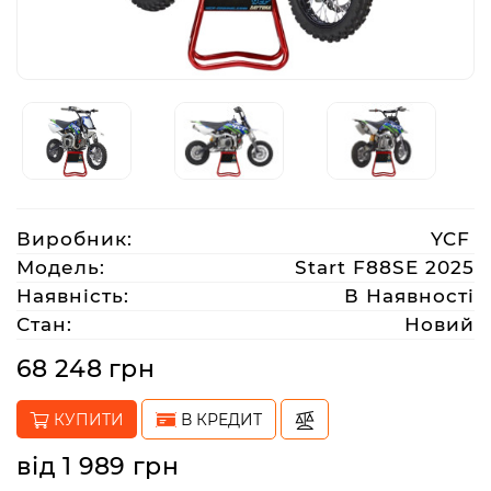
Аксесуари
Акції
Харків
Виробник:
YCF
(063)
Модель:
Start F88SE 2025
212
Наявність:
В Наявності
08
Стан:
Новий
76
68 248 грн
artmoto.info@gmail.com
КУПИТИ
В КРЕДИТ
Режим
від 1 989 грн
роботи: