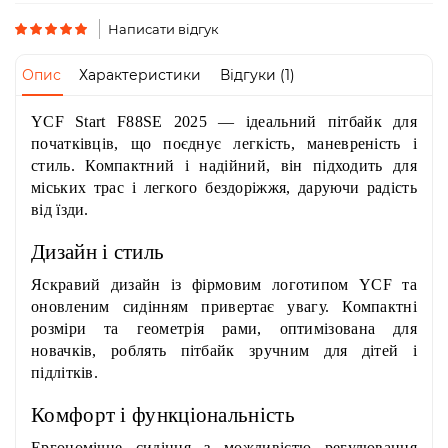
Пн-
Пт
Написати відгук
09:00
-
Опис
Характеристики
Відгуки (1)
19:00
Сб
YCF Start F88SE 2025
— ідеальний пітбайк для
10:00
-
початківців, що поєднує легкість, маневреність і
19:00
стиль. Компактний і надійний, він підходить для
Нд
міських трас і легкого бездоріжжя, даруючи радість
-
від їзди.
вихідний
Дизайн і стиль
Яскравий дизайн із фірмовим логотипом YCF та
оновленим сидінням привертає увагу. Компактні
розміри та геометрія рами, оптимізована для
новачків, роблять пітбайк зручним для дітей і
підлітків.
Комфорт і функціональність
Ергономічне сидіння з можливістю регулювання