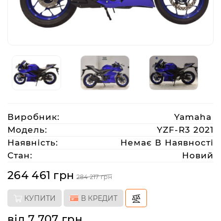
Аксесуари
Акції
Харків
Виробник:
Yamaha
(063)
212
Модель:
YZF-R3 2021
08
Наявність:
Немає В Наявності
76
Стан:
Новий
264 461 грн
284 217 грн
artmoto.info@gmail.com
КУПИТИ
В КРЕДИТ
Режим
роботи:
від 7 707 грн