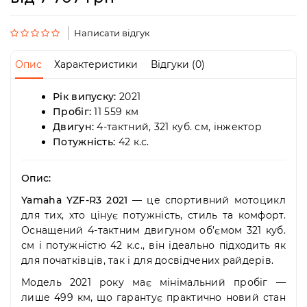
Пн-
Пт
09:00
Написати відгук
-
19:00
Опис
Характеристики
Відгуки (0)
Сб
10:00
Рік випуску:
2021
-
Пробіг:
11 559 км
19:00
Нд
Двигун:
4-тактний, 321 куб. см, інжектор
-
Потужність:
42 к.с.
вихідний
Опис:
Yamaha YZF-R3 2021
— це спортивний мотоцикл
для тих, хто цінує потужність, стиль та комфорт.
Оснащений 4-тактним двигуном об’ємом 321 куб.
см і потужністю 42 к.с., він ідеально підходить як
для початківців, так і для досвідчених райдерів.
Модель 2021 року має мінімальний пробіг —
лише 499 км, що гарантує практично новий стан