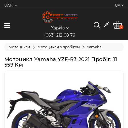
UAH
UA
0
Категорії
0
Харків
(063) 212 08 76
Мотоцикли
Мотоцикли
Мотоцикли з пробігом
Yamaha
Квадроцикли
Мотоцикл Yamaha YZF-R3 2021 Пробіг: 11
559 Км
Скутери/
Мопеди
Електротранспорт
Екіпіювання
Запчастини