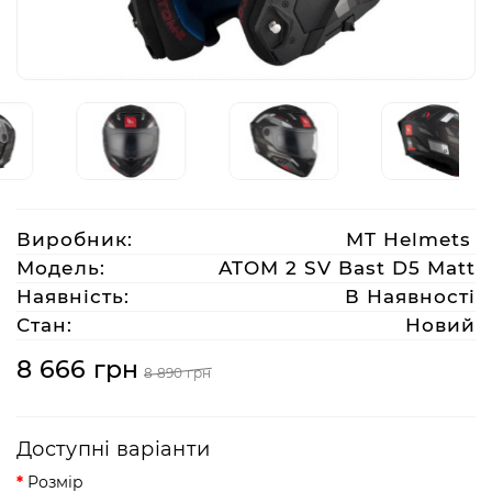
Аксесуари
Акції
Харків
Виробник:
MT Helmets
(063)
Модель:
ATOM 2 SV Bast D5 Matt
212
Наявність:
В Наявності
08
Стан:
Новий
76
8 666 грн
8 890 грн
artmoto.info@gmail.com
Доступні варіанти
Режим
роботи:
Розмір