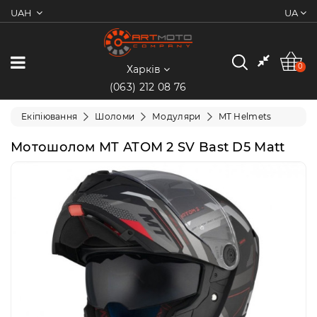
UAH
UA
0
Категорії
0
Харків
(063) 212 08 76
Мотоцикли
Екіпіювання
Шоломи
Модуляри
MT Helmets
Квадроцикли
Мотошолом MT ATOM 2 SV Bast D5 Matt
Скутери/
Мопеди
Електротранспорт
Екіпіювання
Запчастини