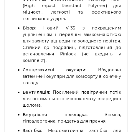
(High Impact Resistant Polymer) для
міцності, легкості та ефективного
поглинання ударів.
Візор:
Новий V-35 з покращеним
ущільненням і переднім замком-кнопкою
для захисту від води та холодного повітря.
Стійкий до подряпин, підготовлений до
встановлення Pinlock (не входить у
комплект).
Сонцезахисні окуляри:
Вбудовані
затемнені окуляри для комфорту в сонячну
погоду.
Вентиляція:
Посилений повітряний потік
для оптимального мікроклімату всередині
шолома.
Внутрішня підкладка:
Знімна,
гіпоалергенна, придатна для прання.
Застібка:
Мікрометрична застібка для