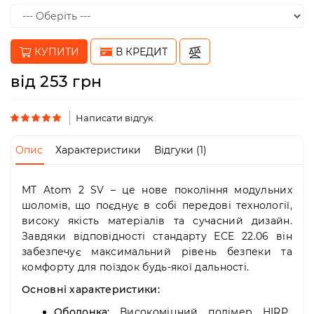
Пн-
Пт
09:00
-
КУПИТИ
В КРЕДИТ
19:00
Сб
від 253 грн
10:00
-
19:00
Написати відгук
Нд
-
Опис
Характеристики
Відгуки (1)
вихідний
MT Atom 2 SV – це нове покоління модульних
шоломів, що поєднує в собі передові технології,
високу якість матеріалів та сучасний дизайн.
Завдяки відповідності стандарту ECE 22.06 він
забезпечує максимальний рівень безпеки та
комфорту для поїздок будь-якої дальності.
Основні характеристики:
Оболонка:
Високоміцний полімер HIRP