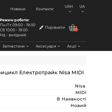
UAH
UA
Новини
Контакти
Режим роботи:
Пн-Пт
09:00 - 19:00
Порівняти
Сб
10:00 - 19:00
0
Нд
- вихідний
Запчастини
Аксесуари
Акції
ицикл Електротрайк Nisa MIDI
Nisa
MIDI
В Наявності
Новий