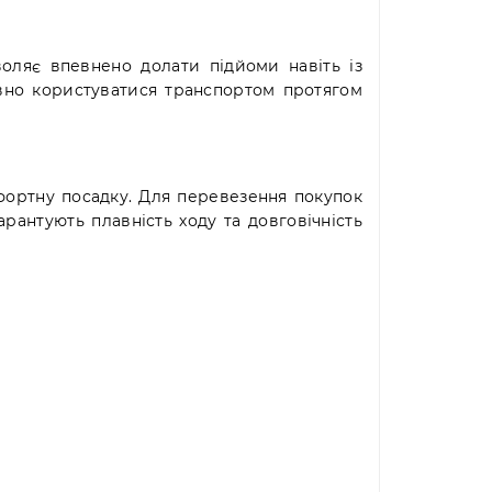
воляє впевнено долати підйоми навіть із
вно користуватися транспортом протягом
фортну посадку. Для перевезення покупок
рантують плавність ходу та довговічність