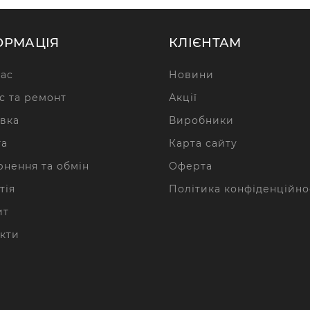
ОРМАЦІЯ
КЛІЄНТАМ
ас
Новини
с та ремонт
Акції
вка
Виробники
та
Карта сайту
нення та обмін
Оферта
тія
Політика конфіденційно
ит
кти