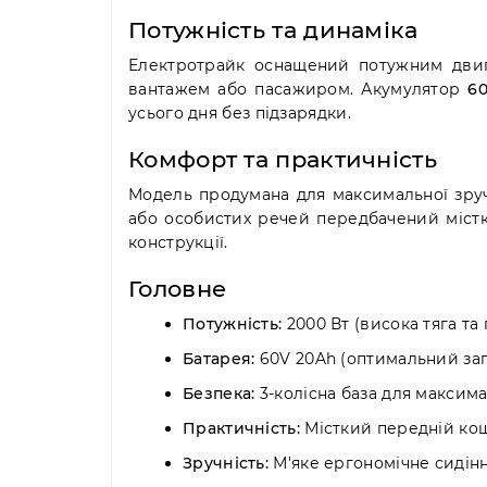
Потужність та динаміка
Електротрайк оснащений потужним дв
вантажем або пасажиром. Акумулятор
6
усього дня без підзарядки.
Комфорт та практичність
Модель продумана для максимальної зруч
або особистих речей передбачений міс
конструкції.
Головне
Потужність:
2000 Вт (висока тяга та
Батарея:
60V 20Ah (оптимальний зап
Безпека:
3-колісна база для максимал
Практичність:
Місткий передній кош
Зручність:
М'яке ергономічне сидінн