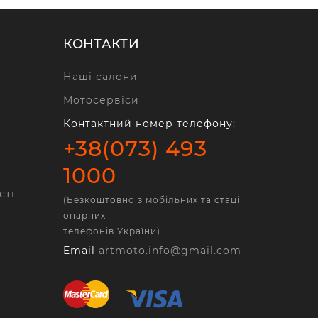
КОНТАКТИ
Наші салони
Мотосервіси
Контактний номер телефону:
+38(073) 493
1000
сті
(Безкоштовно з мобільних та стаці
онарних
телефонів України)
Email
artmoto.info@gmail.com