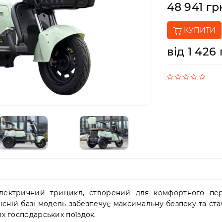
48 941 гр
КУПИТИ
від 1 426
ектричний трицикл, створений для комфортного пере
сній базі модель забезпечує максимальну безпеку та стаб
их господарських поїздок.