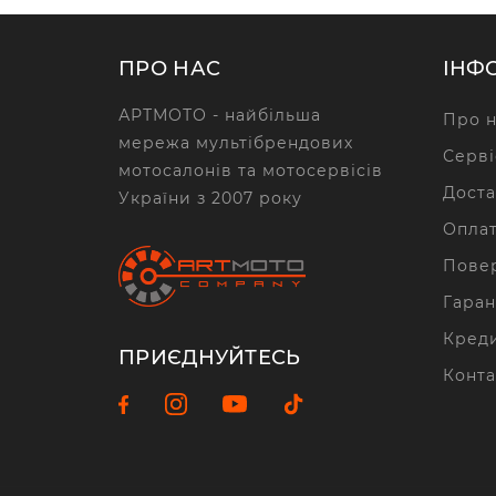
ПРО НАС
ІНФ
АРТМОТО - найбільша
Про н
мережа мультібрендових
Серві
мотосалонів та мотосервісів
Доста
України з 2007 року
Опла
Повер
Гаран
Кред
ПРИЄДНУЙТЕСЬ
Конта