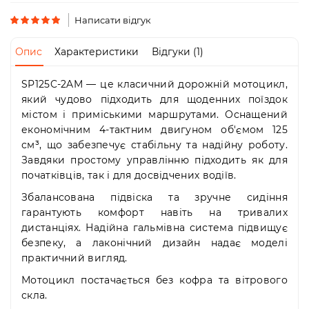
Пн-
Пт
Написати відгук
09:00
-
Опис
Характеристики
Відгуки (1)
19:00
Сб
SP125C-2AM — це класичний дорожній мотоцикл,
10:00
-
який чудово підходить для щоденних поїздок
19:00
містом і приміськими маршрутами. Оснащений
Нд
економічним 4-тактним двигуном об'ємом 125
-
см³, що забезпечує стабільну та надійну роботу.
вихідний
Завдяки простому управлінню підходить як для
початківців, так і для досвідчених водіїв.
Збалансована підвіска та зручне сидіння
гарантують комфорт навіть на тривалих
дистанціях. Надійна гальмівна система підвищує
безпеку, а лаконічний дизайн надає моделі
практичний вигляд.
Мотоцикл постачається без кофра та вітрового
скла.