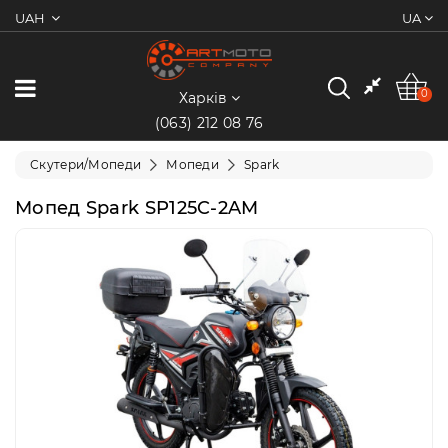
UAH
UA
0
Категорії
0
Харків
(063) 212 08 76
Мотоцикли
Скутери/Мопеди
Мопеди
Spark
Квадроцикли
Мопед Spark SP125C-2AM
Скутери/
Мопеди
Електротранспорт
Екіпіювання
Запчастини