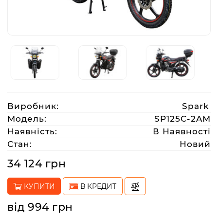
Аксесуари
Акції
Харків
Виробник:
Spark
(063)
Модель:
SP125C-2AM
212
Наявність:
В Наявності
08
Стан:
Новий
76
34 124 грн
artmoto.info@gmail.com
КУПИТИ
В КРЕДИТ
Режим
від 994 грн
роботи: