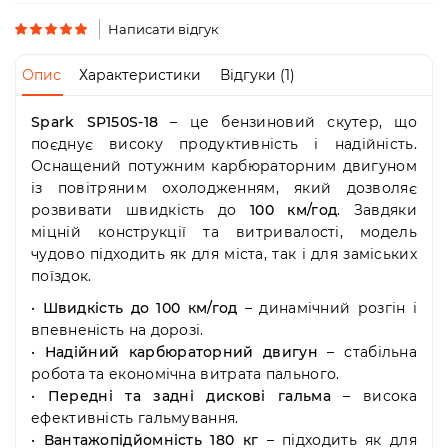
Пн-
Пт
Написати відгук
09:00
-
Опис
Характеристики
Відгуки (1)
19:00
Сб
Spark SP150S-18
– це бензиновий скутер, що
10:00
-
поєднує високу продуктивність і надійність.
19:00
Оснащений потужним карбюраторним двигуном
Нд
із повітряним охолодженням, який дозволяє
-
розвивати швидкість до
100 км/год
. Завдяки
вихідний
міцній конструкції та витривалості, модель
чудово підходить як для міста, так і для заміських
поїздок.
•
Швидкість до 100 км/год
– динамічний розгін і
впевненість на дорозі.
•
Надійний карбюраторний двигун
– стабільна
робота та економічна витрата пального.
•
Передні та задні дискові гальма
– висока
ефективність гальмування.
•
Вантажопідйомність 180 кг
– підходить як для