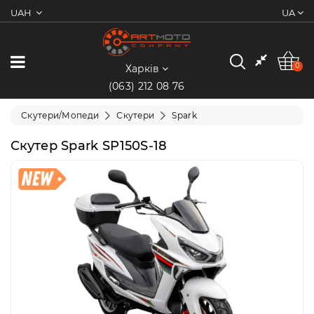
UAH
UA
0
Категорії
0
Харків
(063) 212 08 76
Мотоцикли
Скутери/Мопеди
Скутери
Spark
Квадроцикли
Скутер Spark SP150S-18
Скутери/
Мопеди
Електротранспорт
Екіпіювання
Запчастини