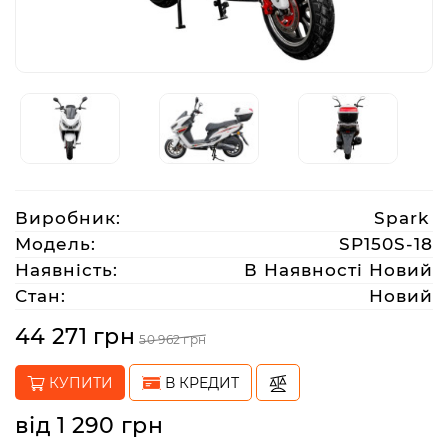
Аксесуари
Акції
Харків
Виробник:
Spark
(063)
Модель:
SP150S-18
212
Наявність:
В Наявності Новий
08
Стан:
Новий
76
44 271 грн
50 962 грн
artmoto.info@gmail.com
КУПИТИ
В КРЕДИТ
Режим
від 1 290 грн
роботи: