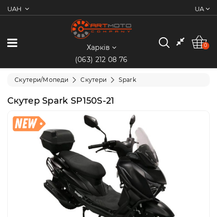
UAH
UA
0
Категорії
0
Харків
(063) 212 08 76
Мотоцикли
Скутери/Мопеди
Скутери
Spark
Квадроцикли
Скутер Spark SP150S-21
Скутери/
Мопеди
Електротранспорт
Екіпіювання
Запчастини