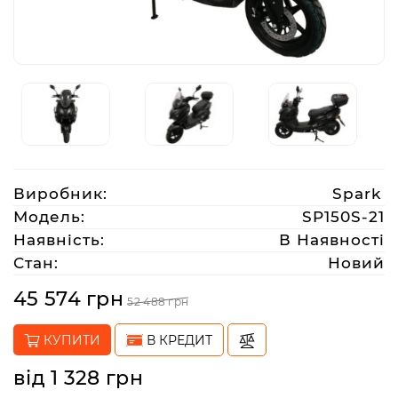
Аксесуари
Акції
Харків
Виробник:
Spark
(063)
Модель:
SP150S-21
212
Наявність:
В Наявності
08
Стан:
Новий
76
45 574 грн
52 488 грн
artmoto.info@gmail.com
КУПИТИ
В КРЕДИТ
Режим
від 1 328 грн
роботи: