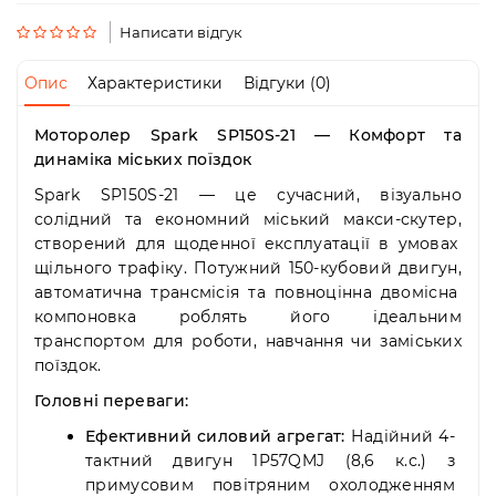
Пн-
Пт
Написати відгук
09:00
-
Опис
Характеристики
Відгуки (0)
19:00
Сб
Моторолер Spark SP150S-21 — Комфорт та
10:00
-
динаміка міських поїздок
19:00
Spark SP150S-21 — це сучасний,
візуально
Нд
солідний та економний міський макси-скутер,
-
створений для щоденної експлуатації в умовах
вихідний
щільного трафіку.
Потужний 150-кубовий двигун,
автоматична трансмісія та повноцінна двомісна
компоновка роблять його ідеальним
транспортом для роботи,
навчання чи заміських
поїздок.
Головні переваги:
Ефективний силовий агрегат:
Надійний 4-
тактний двигун 1P57QMJ (8,
6 к.
с.
) з
примусовим повітряним охолодженням