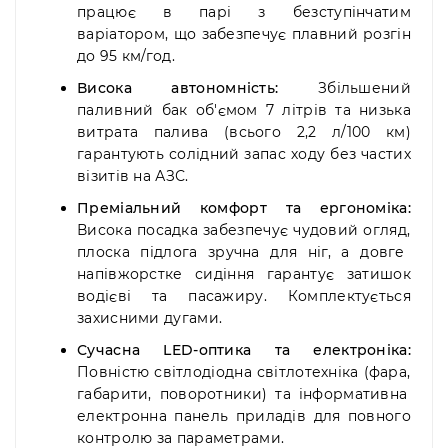
працює в парі з безступінчатим
варіатором,
що забезпечує плавний розгін
до 95 км/год.
Висока автономність:
Збільшений
паливний бак об'ємом 7 літрів та низька
витрата палива (всього 2,
2 л/100 км)
гарантують солідний запас ходу без частих
візитів на АЗС.
Преміальний комфорт та ергономіка:
Висока посадка забезпечує чудовий огляд,
плоска підлога зручна для ніг,
а довге
напівжорстке сидіння гарантує затишок
водієві та пасажиру.
Комплектується
захисними дугами.
Сучасна LED-оптика та електроніка:
Повністю світлодіодна світлотехніка (фара,
габарити,
поворотники) та інформативна
електронна панель приладів для повного
контролю за параметрами.