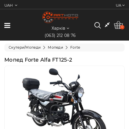
UAH
UA
0
Категорії
0
Харків
(063) 212 08 76
Мотоцикли
Скутери/Мопеди
Мопеди
Forte
Квадроцикли
Мопед Forte Alfa FT125-2
Скутери/
Мопеди
Електротранспорт
Екіпіювання
Запчастини