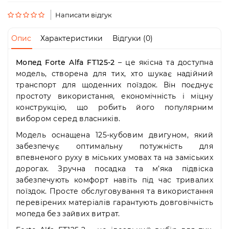
Пн-
Пт
Написати відгук
09:00
-
Опис
Характеристики
Відгуки (0)
19:00
Сб
Мопед Forte Alfa FT125-2
– це якісна та доступна
10:00
-
модель, створена для тих, хто шукає надійний
19:00
транспорт для щоденних поїздок. Він поєднує
Нд
простоту використання, економічність і міцну
-
конструкцію, що робить його популярним
вихідний
вибором серед власників.
Модель оснащена 125-кубовим двигуном, який
забезпечує оптимальну потужність для
впевненого руху в міських умовах та на заміських
дорогах. Зручна посадка та м’яка підвіска
забезпечують комфорт навіть під час тривалих
поїздок. Просте обслуговування та використання
перевірених матеріалів гарантують довговічність
мопеда без зайвих витрат.