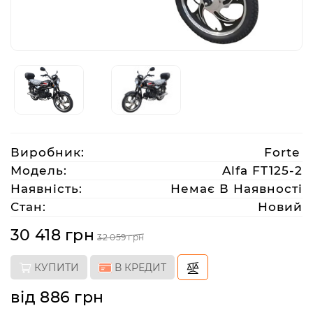
Аксесуари
Акції
Харків
Виробник:
Forte
(063)
Модель:
Alfa FT125-2
212
Наявність:
Немає В Наявності
08
Стан:
Новий
76
30 418 грн
32 059 грн
artmoto.info@gmail.com
КУПИТИ
В КРЕДИТ
Режим
від 886 грн
роботи: