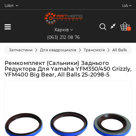
UAH
UA
0
Категорії
0
Харків
(063) 212 08 76
Мотоцикли
Запчастини
Для квадроциклів
Трансмісія
All Balls
Квадроцикли
Ремкомплект (сальники) Заднього
Редуктора Для Yamaha YFM350/450 Grizzly,
YFM400 Big Bear, All Balls 25-2098-5
Скутери/
Мопеди
Електротранспорт
Екіпіювання
Запчастини