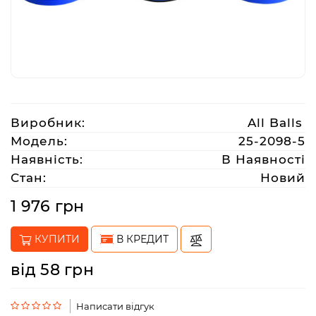
Аксесуари
Акції
Виробник:
All Balls
Харків
Модель:
25-2098-5
Наявність:
В Наявності
(063)
Стан:
Новий
212
08
1 976 грн
76
КУПИТИ
В КРЕДИТ
artmoto.info@gmail.com
від 58 грн
Режим
роботи:
Написати відгук