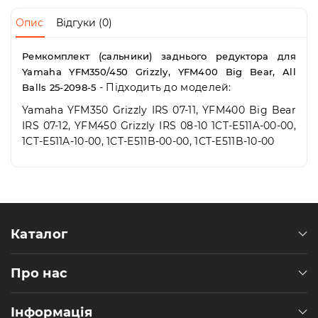
Пн-
Пт
Опис
Відгуки (0)
09:00
-
Ремкомплект (сальники) заднього редуктора для
19:00
Yamaha YFM350/450 Grizzly, YFM400 Big Bear, All
Сб
- Підходить до моделей:
Balls 25-2098-5
10:00
-
Yamaha YFM350 Grizzly IRS 07-11, YFM400 Big Bear
19:00
IRS 07-12, YFM450 Grizzly IRS 08-10 1CT-E511A-00-00,
Нд
1CT-E511A-10-00, 1CT-E511B-00-00, 1CT-E511B-10-00
-
вихідний
Каталог
Про нас
Інформація