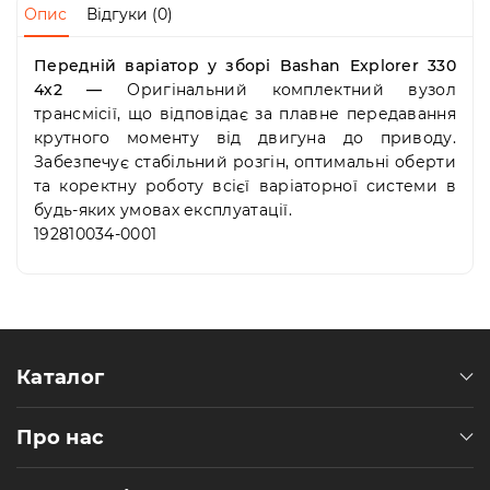
Пн-
Опис
Відгуки (0)
Пт
09:00
Передній варіатор у зборі Bashan Explorer 330
-
4х2 —
Оригінальний комплектний вузол
19:00
трансмісії, що відповідає за плавне передавання
Сб
10:00
крутного моменту від двигуна до приводу.
-
Забезпечує стабільний розгін, оптимальні оберти
19:00
та коректну роботу всієї варіаторної системи в
Нд
будь-яких умовах експлуатації.
-
192810034-0001
вихідний
Каталог
Про нас