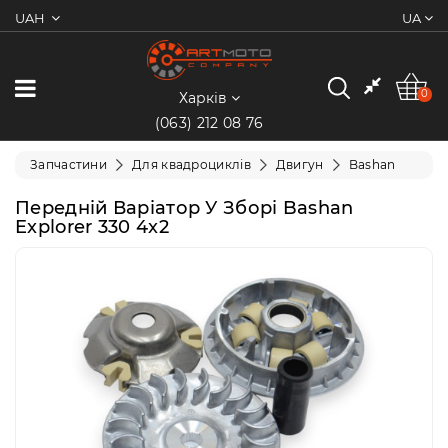
UAH
UA
0
Категорії
0
Харків
(063) 212 08 76
Мотоцикли
Запчастини
Для квадроциклів
Двигун
Bashan
Квадроцикли
Передній Варіатор У Зборі Bashan
Explorer 330 4x2
Скутери/
Мопеди
Електротранспорт
Екіпіювання
Запчастини