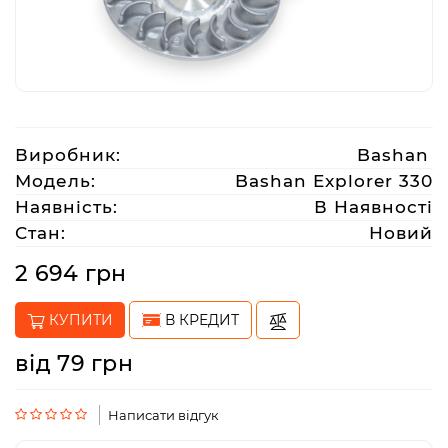
Аксесуари
Акції
Виробник:
Bashan
Харків
Модель:
Bashan Explorer 330
Наявність:
В Наявності
Стан:
Новий
(063)
212
2 694 грн
08
76
КУПИТИ
В КРЕДИТ
від 79 грн
artmoto.info@gmail.com
Режим
Написати відгук
роботи: