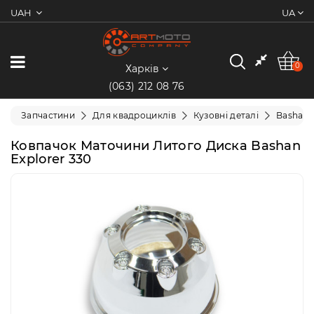
UAH
UA
0
Категорії
0
Харків
(063) 212 08 76
Мотоцикли
Запчастини
Для квадроциклів
Кузовні деталі
Bashan
Квадроцикли
Ковпачок Маточини Литого Диска Bashan
Explorer 330
Скутери/
Мопеди
Електротранспорт
Екіпіювання
Запчастини