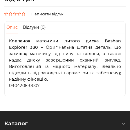
Пн-
Пт
09:00
Написати відгук
-
19:00
Опис
Відгуки (0)
Сб
10:00
Ковпачок маточини литого диска Bashan
-
Explorer 330
– Оригінальна штатна деталь, що
19:00
Нд
захищає маточину від пилу та вологи, а також
-
надає диску завершений охайний вигляд.
вихідний
Виготовлений із міцного матеріалу, ідеально
підходить під заводські параметри та забезпечує
надійну фіксацію.
0904206-0007
Каталог