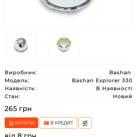
Аксесуари
Акції
Харків
Виробник:
Bashan
(063)
212
Модель:
Bashan Explorer 330
08
Наявність:
В Наявності
76
Стан:
Новий
265 грн
artmoto.info@gmail.com
КУПИТИ
В КРЕДИТ
Режим
роботи:
від 8 грн