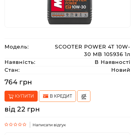
Аксесуари
Акції
Модель:
SCOOTER POWER 4T 10W-
Харків
30 MB 105936 1л
Наявність:
В Наявності
Стан:
Новий
(063)
212
764 грн
08
76
КУПИТИ
В КРЕДИТ
від 22 грн
artmoto.info@gmail.com
Режим
Написати відгук
роботи: