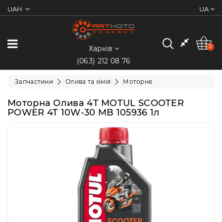
UAH
UA
0
Категорії
0
Харків
(063) 212 08 76
Мотоцикли
Запчастини
Олива та хімія
Моторне
Квадроцикли
Моторна Олива 4T MOTUL SCOOTER
POWER 4T 10W-30 MB 105936 1л
Скутери/
Мопеди
Електротранспорт
Екіпіювання
Запчастини