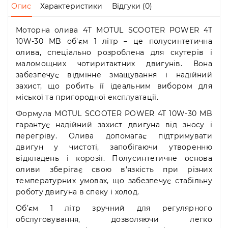
Пн-
Опис
Характеристики
Відгуки (0)
Пт
09:00
Моторна олива 4T MOTUL SCOOTER POWER 4T
-
10W-30 MB об'єм 1 літр – це полусинтетична
19:00
олива, спеціально розроблена для скутерів і
Сб
10:00
маломощних чотиритактних двигунів. Вона
-
забезпечує відмінне змащування і надійний
19:00
захист, що робить її ідеальним вибором для
Нд
міської та пригородної експлуатації.
-
Формула MOTUL SCOOTER POWER 4T 10W-30 MB
вихідний
гарантує надійний захист двигуна від зносу і
перегріву. Олива допомагає підтримувати
двигун у чистоті, запобігаючи утворенню
відкладень і корозії. Полусинтетичне основа
оливи зберігає свою в’язкість при різних
температурних умовах, що забезпечує стабільну
роботу двигуна в спеку і холод.
Об’єм 1 літр зручний для регулярного
обслуговування, дозволяючи легко